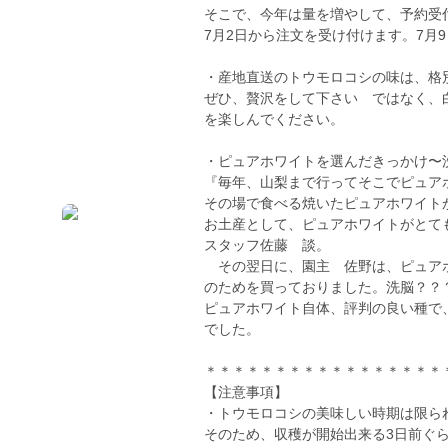
そこで、今年は量を増やして、予約受
7月2日から注文を受け付けます。7月
・産地直送のトウモロコシの味は、格
ぜひ、贅沢をして下さい ではなく、
を楽しんでください。
・ピュアホワイトを選んだきっかけ〜
『毎年、山梨まで行ってそこでピュア
その場で食べる焼いたピュアホワイト
お土産として、ピュアホワイトがとて
スタッフ佐藤 談。
その翌日に、園主 佐野は、ピュア
のためを買っておりました。洗脳？？
ピュアホワイト自体、評判の良い種で
でした。
＊＊＊＊＊＊＊＊＊＊＊＊＊＊＊＊＊
【注意事項】
・トウモロコシの美味しい時期は限ら
そのため、収穫が開始出来る3日前ぐ