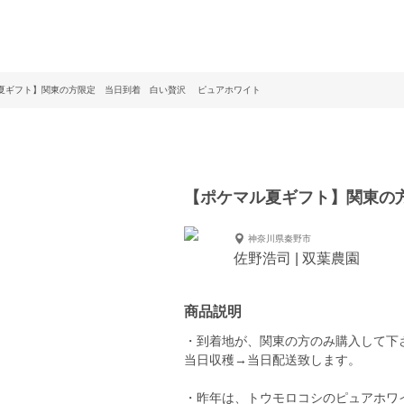
夏ギフト】関東の方限定 当日到着 白い贅沢 ピュアホワイト
【ポケマル夏ギフト】関東の
神奈川県秦野市
佐野浩司 | 双葉農園
商品説明
・到着地が、関東の方のみ購入して下
当日収穫→当日配送致します。
・昨年は、トウモロコシのピュアホワイ