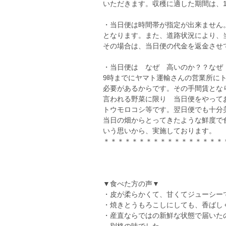
いただきます。収穫に適した期間は、
・当日便は時間帯が指定が出来ません。
となります。また、道路状況により、
その場合は、当日便の代金を返金させ
・当日便は なぜ 高いのか？？なぜ
9時までにヤマト運輸さんの営業所に
必要があるからです。その手間賃とな
言われる野菜に限り 当日便をやって
トウモロコシ等です。翌日便でも十分
当日の畑からとってきたような鮮度で
いう思いから、実施しております。
＊＊＊＊＊＊＊＊＊＊＊＊＊＊＊＊＊
▼食べた方の声▼
・皮が柔らかくて、甘くてジューシー
・焼きとうもろこしにしても、香ばし
・産直ならではの新鮮な状態で届いた