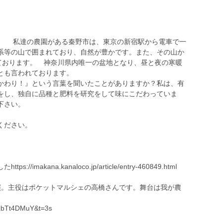
。 私達の農園がある秦野市は、東京の新宿駅から電車で一
系等の山で囲まれており、自然が豊かです。また、その山か
てております。 神奈川県内唯一の盆地となり、昼と夜の寒暖
とも言われております。
わり！』という言葉を聞いたことがありますか？私は、有
をし、独自に品種と肥料を研究をして味にこだわっていま
下さい。
ください。
akana.kanaloco.jp/article/entry-460849.html
け出演。主役はポケットマルシェの高橋さんです。舞台は我が農
。
2zbTt4DMuY&t=3s