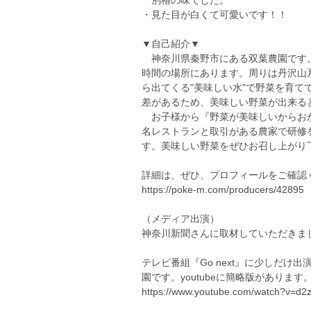
別格の味でした。
・見た目が白くて可愛いです！！
▼自己紹介▼
神奈川県秦野市にある双葉農園です
時間の場所にあります。周りは丹沢山
ら出てくる"美味しい水"で野菜を育
差があるため、美味しい野菜が出来る
お子様から『野菜が美味しいからおか
名レストランと取引がある農家で研修
す。美味しい野菜をぜひお召し上がり
詳細は、ぜひ、プロフィールをご確認
https://poke-m.com/producers/42895
（メディア出演）
神奈川新聞さんに取材していただきましたhttps://im
テレビ番組『Go next』に少しだ
園です。youtubeに簡略版があります
https://www.youtube.com/watch?v=d