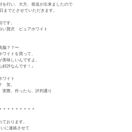
付を行い、大方、発送が出来ましたので
9日までとさせていただきます。
別です。
白い贅沢 ピュアホワイト
洗脳？？〜
ホワイトを買って、
が美味しいんですよ。
も好評なんです！』
ホワイト
？ 笑。
、実際、作ったら、評判通り
＊＊＊＊＊＊＊＊＊
れております。
らいに連絡させて