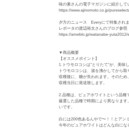
味の素さんの電子マガジンに紹介して
https://www.ajinomoto.co.jp/pureselec
夕方のニュース Everyにて特集され
レポータの渡辺裕太さんのブログ参照
https://ameblo.jp/watanabe-yuta2012
▼商品概要
【オススメポイント】
1.トウモロコシは"とりたて"が、美味
トウモロコシは、湯を沸かしてから取
収穫後に、糖が失われます。そのため
収穫当日に発送致します。
2.品種は、ピュアホワイトという品種
厳選した品種で時期により異なります
いです。
白には200色あるんやで〜！！とアン
今年のピュアホワイトはどんな白にな