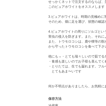
せっかくネットで注文するのならば、
このピュアホワイトをオススメします
3.ピュアホワイトは、時期の見極めに
そのため、畑に足を運び、状態の確認
4.ピュアホワイトの周りにソルゴとい
害虫の侵入を防ぎます。また、それに
また、トウモロコシは、鹿や狸等の獣
から守ったトウモロコシを食べて下さ
他にも→・とても瑞々しいので茹でる
・食感も楽しいのでお子様も喜んでく
・とりたては、生でも齧れます。フル
とてもあま〜いです
何か不明点がありましたら、お気軽に
保存方法
冷蔵庫