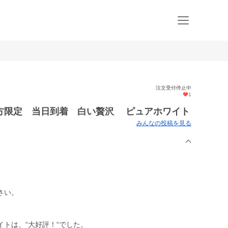
注文受付停止中
1
方限定 当日到着 白い贅沢 ピュアホワイト
みんなの投稿を見る
さい。
トは、“大好評！“でした。