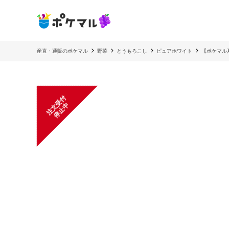
産直・通販のポケマル
野菜
とうもろこし
ピュアホワイト
【ポケマル
注
文
受
付
停
止
中