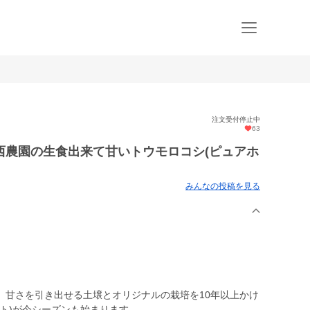
注文受付停止中
63
西農園の生食出来て甘いトウモロコシ(ピュアホ
みんなの投稿を見る
、甘さを引き出せる土壌とオリジナルの栽培を10年以上かけ
ト)が今シーズンも始まります。