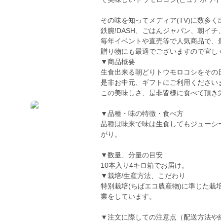
その味を知ってメディア(TV)に数多く
鉄腕!DASH、ごはんジャパン、朝イチ、
毎年イベントや直売等で人気商品で、最高
贈り物にも最適でございますので宜し
▼商品概要
生食出来る朝どりトウモロコシをその
是非お中元、ギフトにご利用ください
この美味しさ、是非皆様に食べて頂き
▼品種・味の特徴・食べ方
品種は味来で味は生食してもジューシ
がり。
▼数量、分量の目安
10本入り4キロ箱でお届け。
▼栽培/生産方法、こだわり
特別栽培(ちばエコ農産物)に準じた
業をしています。
▼注文に際しての注意点（配送方法や