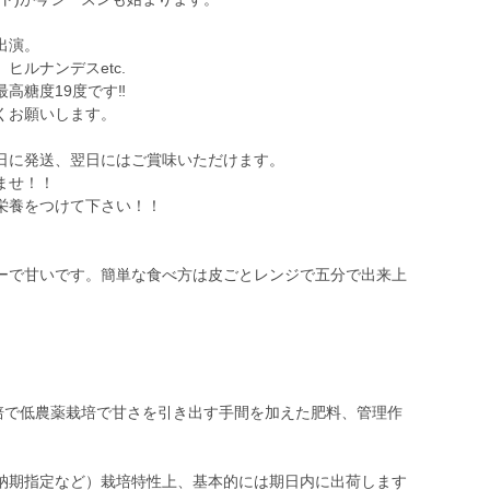
出演。
ヒルナンデスetc.
糖度19度です‼️
くお願いします。
日に発送、翌日にはご賞味いただけます。
ませ！！
栄養をつけて下さい！！
ーで甘いです。簡単な食べ方は皮ごとレンジで五分で出来上
栽培で低農薬栽培で甘さを引き出す手間を加えた肥料、管理作
納期指定など）栽培特性上、基本的には期日内に出荷します