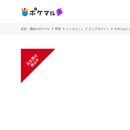
産直・通販のポケマル
野菜
とうもろこし
ピュアホワイト
今年もはじ
注
文
受
付
停
止
中