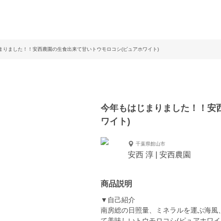
まりました！！安西農園の生食出来て甘いトウモロコシ(ピュアホワイト)
今年もはじまりました！！安
ワイト)
千葉県館山市
安西 淳 | 安西農園
商品説明
▼自己紹介
南房総の日照量、ミネラルを運ぶ海風
て美味しいトウモロコシ(ピュアホワイ