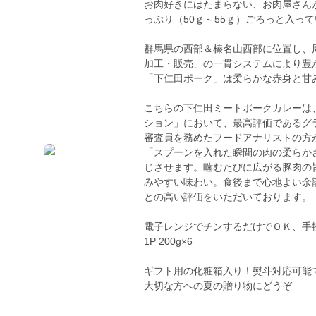
お肉好きにはたまらない、お肉屋さん
っぷり（50ｇ～55ｇ）ごろっと入っ
群馬県の西部＆榛名山西部に位置し、
加工・販売」の一貫システムにより豊
「下仁田ポーク」は柔らかな赤身と甘
こちらの下仁田ミートポークカレーは
ション」において、最高評価であるグ
審査員を務めたフードアナリストの方
「スプーンを入れた瞬間の肉の柔らか
じさせます。噛むたびに広がる豚肉の
みやすい味わい。食後まで心地よい余
との高い評価をいただいております。
電子レンジでチンするだけでＯＫ、手
1P 200g×6
ギフト用の化粧箱入り！熨斗対応可能
大切な方への夏の贈り物にどうぞ