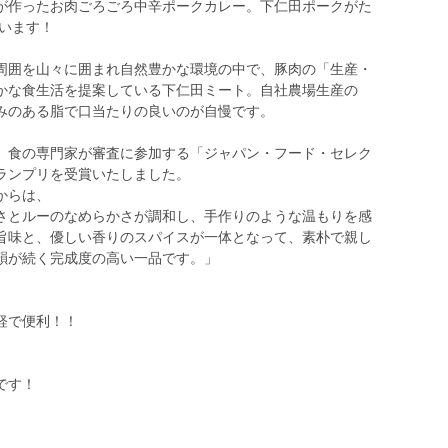
が作ったお肉ごろごろ中辛ポークカレー。下仁田ポークがた
ています！
周囲を山々に囲まれ自然豊かな環境の中で、豚肉の「生産・
かな食生活を提案している下仁田ミート。自社農場生産の
みのある脂で口当たりの良いのが自慢です。
、食の専門家が審査に参加する「ジャパン・フード・セレク
ランプリを受賞いたしました。
からは、
さとルーのなめらかさが調和し、手作りのような温もりを感
旨味と、優しい香りのスパイスが一体となって、素朴で親し
韻が続く完成度の高い一品です。」
軽で便利！！
です！