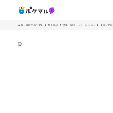
産直・通販のポケマル
加工食品
惣菜・調理セット・レトルト
【ポケマル