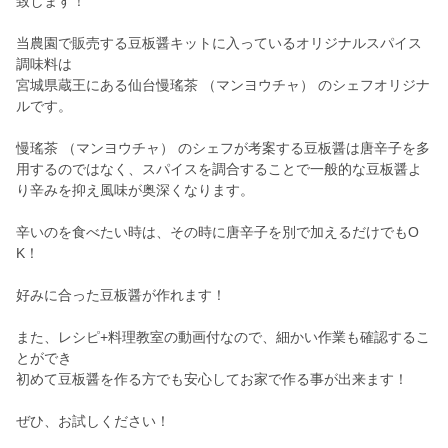
致します！
当農園で販売する豆板醤キットに入っているオリジナルスパイス
調味料は
宮城県蔵王にある仙台慢瑤茶 （マンヨウチャ） のシェフオリジナ
ルです。
慢瑤茶 （マンヨウチャ） のシェフが考案する豆板醤は唐辛子を多
用するのではなく、スパイスを調合することで一般的な豆板醤よ
り辛みを抑え風味が奥深くなります。
辛いのを食べたい時は、その時に唐辛子を別で加えるだけでもO
K！
好みに合った豆板醤が作れます！
また、レシピ+料理教室の動画付なので、細かい作業も確認するこ
とができ
初めて豆板醤を作る方でも安心してお家で作る事が出来ます！
ぜひ、お試しください！