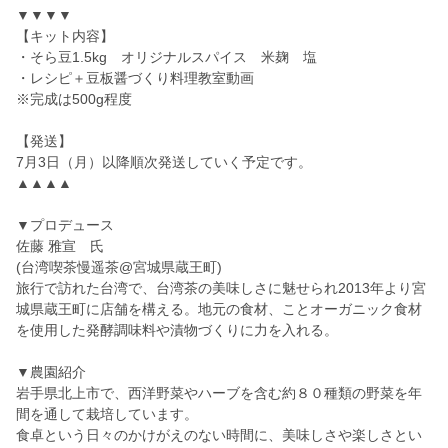
▼▼▼▼
【キット内容】
・そら豆1.5kg オリジナルスパイス 米麹 塩
・レシピ＋豆板醤づくり料理教室動画
※完成は500g程度
【発送】
7月3日（月）以降順次発送していく予定です。
▲▲▲▲
▼プロデュース
佐藤 雅宣 氏
(台湾喫茶慢遥茶@宮城県蔵王町)
旅行で訪れた台湾で、台湾茶の美味しさに魅せられ2013年より宮
城県蔵王町に店舗を構える。地元の食材、ことオーガニック食材
を使用した発酵調味料や漬物づくりに力を入れる。
▼農園紹介
岩手県北上市で、西洋野菜やハーブを含む約８０種類の野菜を年
間を通して栽培しています。
食卓という日々のかけがえのない時間に、美味しさや楽しさとい