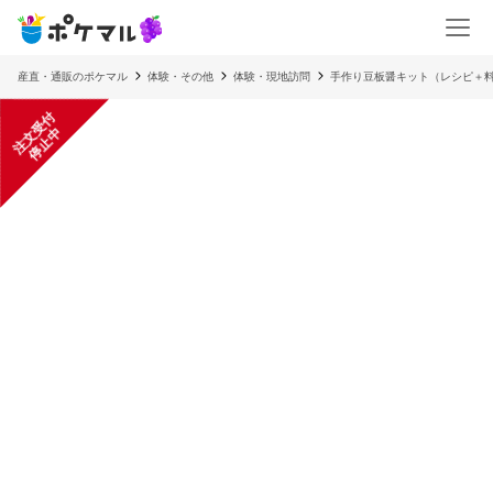
産直・通販のポケマル
体験・その他
体験・現地訪問
手作り豆板醤キット（レシピ＋
注
文
受
付
停
止
中