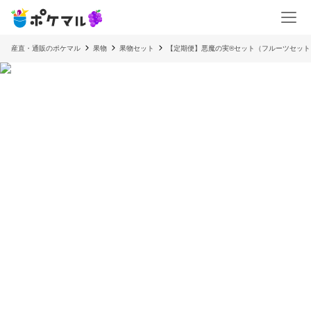
産直・通販のポケマル
果物
果物セット
【定期便】悪魔の実®︎セット（フルーツセッ