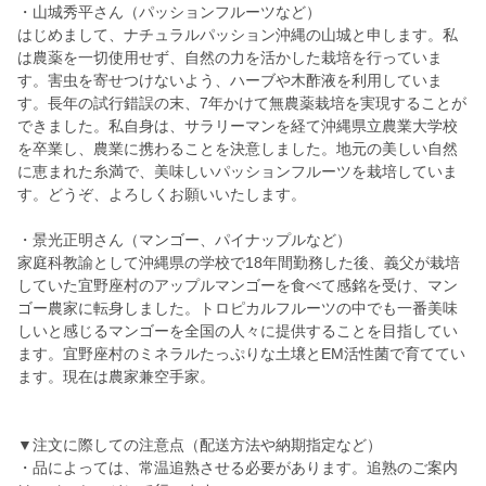
・山城秀平さん（パッションフルーツなど）
はじめまして、ナチュラルパッション沖縄の山城と申します。私
は農薬を一切使用せず、自然の力を活かした栽培を行っていま
す。害虫を寄せつけないよう、ハーブや木酢液を利用していま
す。長年の試行錯誤の末、7年かけて無農薬栽培を実現することが
できました。私自身は、サラリーマンを経て沖縄県立農業大学校
を卒業し、農業に携わることを決意しました。地元の美しい自然
に恵まれた糸満で、美味しいパッションフルーツを栽培していま
す。どうぞ、よろしくお願いいたします。
・景光正明さん（マンゴー、パイナップルなど）
家庭科教諭として沖縄県の学校で18年間勤務した後、義父が栽培
していた宜野座村のアップルマンゴーを食べて感銘を受け、マン
ゴー農家に転身しました。トロピカルフルーツの中でも一番美味
しいと感じるマンゴーを全国の人々に提供することを目指してい
ます。宜野座村のミネラルたっぷりな土壌とEM活性菌で育ててい
ます。現在は農家兼空手家。
▼注文に際しての注意点（配送方法や納期指定など）
・品によっては、常温追熟させる必要があります。追熟のご案内