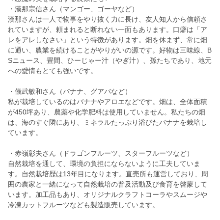
・漢那宗信さん（マンゴー、ゴーヤなど）
漢那さんは一人で物事をやり抜く力に長け、友人知人から信頼さ
れていますが、頼まれると断れない一面もあります。口癖は「ア
レをアレしなさい」という特徴があります。畑を休まず、常に畑
に通い、農業を続けることがやりがいの源です。好物は三味線、B
Sニュース、畳間、ひーじゃー汁（やぎ汁）、孫たちであり、地元
への愛情もとても強いです。
・儀武敏和さん（バナナ、グアバなど）
私が栽培しているのはバナナやアロエなどです。畑は、全体面積
が450坪あり、農薬や化学肥料は使用していません。私たちの畑
は、海のすぐ隣にあり、ミネラルたっぷり浴びたバナナを栽培し
ています。
・赤嶺彰夫さん（ドラゴンフルーツ、スターフルーツなど）
自然栽培を通して、環境の負担にならないように工夫していま
す。自然栽培歴は13年目になります。直売所も運営しており、周
囲の農家と一緒になって自然栽培の普及活動及び食育を啓蒙して
います。加工品もあり、オリジナルクラフトコーラやスムージや
冷凍カットフルーツなども製造販売しています。