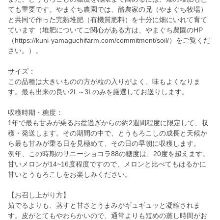
ても重要です。やまぐち農園では、酪農家の兄（やまぐち牧場）
と共同で作った完熟堆肥（有機質肥料）を十分に畑にいれて育て
ています（堆肥についてご関心がある方は、やまぐち農園のHP
（https://kuni-yamaguchifarm.com/commitment/soil/）をご覧くだ
さい。）。
サイズ：
この品種は大きいものの方が粒の入りがよく、味もよくなりま
す。最も出来の良い2L～3Lのみを厳選してお送りします。
収穫時期・糖度：
1年で最も甘みが乗るお盆過ぎからの約2週間程度に限定して、収
穫・発送します。その期間の中で、とうもろこしの成長と天候か
ら最も甘みが乗る日を見極めて、その日の早朝に収穫します。
例年、この時期のサニーショコラ88の糖度は、20度を超えます。
甘いメロンが14~16度程度ですので、メロンと比べてもはるかに
甘いとうもろこしをお楽しみください。
【お召し上がり方】
茹でるよりも、蒸すと甘さとうまみがギュギュッと凝縮されま
す。皮がとてもやわらかいので、通常よりも短めの蒸し時間がお