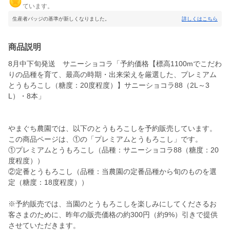
ています。
生産者バッジの基準が新しくなりました。
詳しくはこちら
商品説明
8月中下旬発送 サニーショコラ「予約価格【標高1100mでこだわ
りの品種を育て、最高の時期・出来栄えを厳選した、プレミアム
とうもろこし（糖度：20度程度）】サニーショコラ88（2L～3
L）・8本」
やまぐち農園では、以下のとうもろこしを予約販売しています。
この商品ページは、①の「プレミアムとうもろこし」です。
①プレミアムとうもろこし（品種：サニーショコラ88（糖度：20
度程度））
②定番とうもろこし（品種：当農園の定番品種から旬のものを選
定（糖度：18度程度））
※予約販売では、当園のとうもろこしを楽しみにしてくださるお
客さまのために、昨年の販売価格の約300円（約9%）引きで提供
させていただきます。