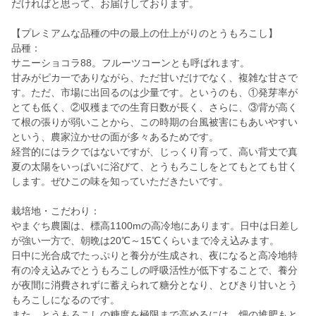
だければと思って、お届けしております。
【プレミアムな品種の中の最上の仕上がりのとうもろこし】
品種：
サニーショコラ88。フルーツコーンとも呼ばれます。
甘みがピカ一でありながら、ただ甘いだけでなく、複雑な甘さで
す。ただ、市場に出回るのは少量です。というのも、①発芽率が
とても低く、②収穫までの生育日数が長く、さらに、③背が高く
て根の張りが弱いことから、この時期の台風被害にもあいやすい
という、農家泣かせの面が多々あるためです。
経営的にはラクではないですが、じっくり育って、高い背丈で真
夏の太陽をいっぱいに浴びて、とうもろこしをとてもとても甘く
します。ぜひこの味を知っていただきたいです。
栽培地・こだわり：
やまぐち農園は、標高1100mの高冷地にあります。日中は日差し
が強い一方で、朝晩は20℃～15℃くらいまで冷え込みます。
日中に光合成でたっぷりと養分が生成され、夜になると高冷地特
有の冷え込みでとうもろこしの呼吸活性が低下することで、養分
が夜間に消費されずに蓄えられて糖分となり、とびきり甘いとう
もろこしになるのです。
また、とうもろこしの糖度を極限まで高めるには、畑の堆肥もと