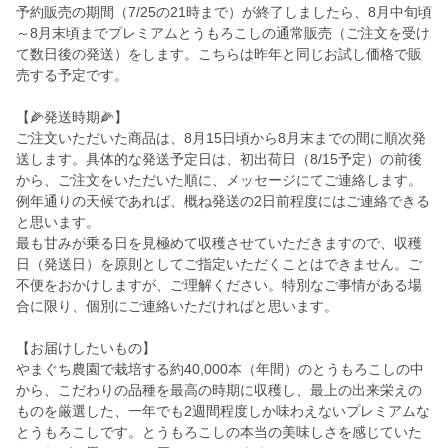
予約販売の期間（7/25の21時まで）が終了しましたら、8月中旬頃
～8月末頃までプレミアムとうもろこしの通常販売（ご注文を受け
て数日後の発送）をします。こちらは昨年と同じお試し価格で販
売する予定です。
【🌽発送時期🌽】
ご注文いただいた商品は、8月15日頃から8月末までの間に順次発
送します。具体的な発送予定日は、初出荷日（8/15予定）の前後
から、ご注文をいただいた順に、メッセージにてご連絡します。
例年通りの天候であれば、概ね発送の2日前程度にはご連絡できる
と思います。
最も甘みが乗る日を見極めて収穫させていただきますので、収穫
日（発送日）を原則としてご指定いただくことはできません。ご
不便をおかけしますが、ご理解ください。特別なご事情がある場
合に限り、個別にご連絡いただければと思います。
【お届けしたいもの】
やまぐち農園で栽培する約40,000本（年間）のとうもろこしの中
から、こだわりの品種を最高の時期に収穫し、最上の出来栄えの
ものを厳選した、一年でも2週間程度しか味わえないプレミアムな
とうもろこしです。とうもろこしの本当の美味しさを感じていた