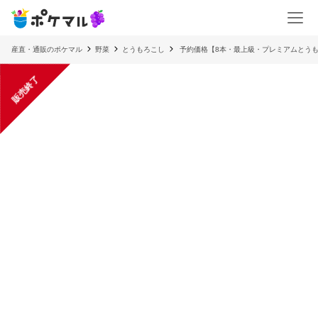
産直・通販のポケマル
野菜
とうもろこし
予約価格【8本・最上級・プレミアムとうも
販売終了