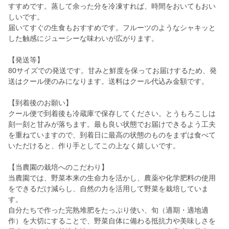
すすめです。蒸して余った分を冷凍すれば、時間をおいてもおい
しいです。
届いてすぐの生食もおすすめです。フルーツのようなシャキッと
した触感にジューシーな味わいが広がります。
【発送等】
80サイズでの発送です。甘みと鮮度を保ってお届けするため、発
送はクール便のみになります。送料はクール代込み金額です。
【到着後のお願い】
クール便で到着後も冷蔵庫で保存してください。とうもろこしは
刻一刻と甘みが落ちます。最も良い状態でお届けできるよう工夫
を重ねていますので、到着日に最高の状態のものをまずは食べて
いただけると、作り手としてこの上なく嬉しいです。
【当農園の栽培へのこだわり】
当農園では、野菜本来の生命力を活かし、農薬や化学肥料の使用
をできるだけ減らし、自然の力を活用して野菜を栽培していま
す。
自分たちで作った完熟堆肥をたっぷり使い、旬（適期・適地適
作）を大切にすることで、野菜自体に備わる抵抗力や美味しさを