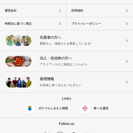
運営会社
利用規約
特商法に基づく表記
プライバシーポリシー
生産者の方へ
農家さん・漁師さんを募集しています!
法人・自治体の方へ
アライアンスのご相談はこちらから
採用情報
生産者と食べる人をつなぎたい
Links
ポケマルふるさと納税
食べる通信
Follow us