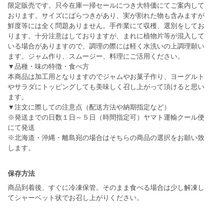
限定販売です。只今在庫一掃セールにつき大特価にてご案内して
おります。サイズにばらつきがあり、実が割れた物も含みますが
鮮度等には全く問題ありません。手作業にて収穫、選別をしてお
ります。十分注意はしておりますが、まれに植物片等が混入して
いる場合がありますので、調理の際には軽く水洗いの上調理願い
ます。ジャム作り、スムージー、料理にご活用ください。
▼品種・味の特徴・食べ方
本商品は加工用となりますのでジャムやお菓子作り、ヨーグルト
やサラダにトッピングしても美味しく召し上がって頂けると思い
ます。
▼注文に際しての注意点（配送方法や納期指定など）
※発送までの日数１日～５日（時間指定可）ヤマト運輸クール便
にて発送
※北海道・沖縄・離島宛の場合はそちらの商品の選択をお願い致
保存方法
商品到着後、すぐに冷凍保管。そのまま食べる場合は少し解凍し