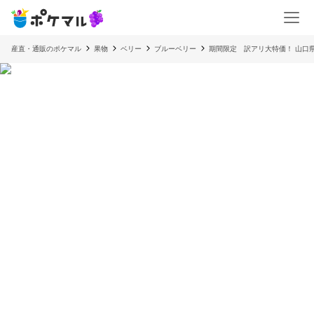
産直・通販のポケマル
果物
ベリー
ブルーベリー
期間限定 訳アリ大特価！ 山口