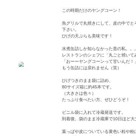
この時期だけのヤングコーン！
魚グリルで丸焼きにして、皮の中でと
下さい。
ひげの天ぷらも美味です！
水煮缶詰しか知らなかった昔の私。。
レストランのシェフに「丸ごと焼いて
「おーーヤングコーンって甘いんだ！
もう缶詰には戻れません（笑）
ひげつきのまま袋に詰め、
80サイズ箱に約45本です。
（大きさは色々）
たっぷり食べたい方、ぜひどうぞ！
ビニル袋に入れて冷蔵発送です。
到着後、袋のまま冷蔵庫で10日ほど大
葉っぱや皮についている黄色い粒や粉