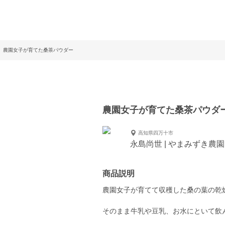
農園女子が育てた桑茶パウダー
農園女子が育てた桑茶パウダ
高知県四万十市
永島尚世 | やまみずき農園（
商品説明
農園女子が育てて収穫した桑の葉の乾
そのまま牛乳や豆乳、お水にといて飲