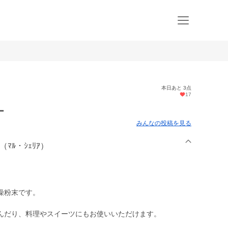
本日あと 3点
17
ー
みんなの投稿を見る
ﾏﾙ・ｼｪﾘｱ）
燥粉末です。
んだり、料理やスイーツにもお使いいただけます。