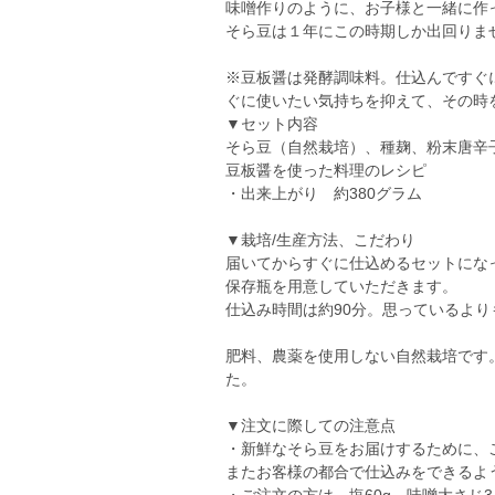
味噌作りのように、お子様と一緒に作
そら豆は１年にこの時期しか出回りま
※豆板醤は発酵調味料。仕込んですぐに
ぐに使いたい気持ちを抑えて、その時
▼セット内容
そら豆（自然栽培）、種麹、粉末唐辛
豆板醤を使った料理のレシピ
・出来上がり 約380グラム
▼栽培/生産方法、こだわり
届いてからすぐに仕込めるセットにな
保存瓶を用意していただきます。
仕込み時間は約90分。思っているよ
肥料、農薬を使用しない自然栽培です
た。
▼注文に際しての注意点
・新鮮なそら豆をお届けするために、
またお客様の都合で仕込みをできるよ