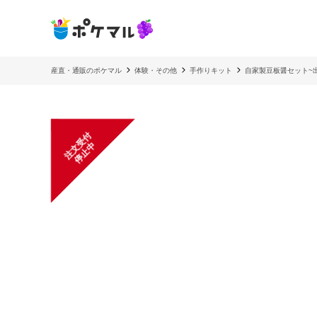
産直・通販のポケマル
体験・その他
手作りキット
自家製豆板醤セット~出
注
文
受
付
停
止
中