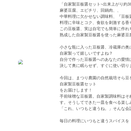
「自家製豆板醤セット~出来上がり約38
麻婆豆腐、エビチリ、回鍋肉、、
中華料理に欠かせない調味料、『豆板
料理に辛味とコク、食欲を刺激する香
この豆板醤、実は自宅でも簡単に作れ
熟成した自家製豆板醤を使った麻婆豆
小さな瓶に入った豆板醤、冷蔵庫の奥
自家製って嬉しいですよね？
自分で作った豆板醤へのあなたの愛情
決して奥に眠らせず、すぐに使い切り
今回は、まつり農園の自然栽培そら豆
自家製豆板醤セット
をお届けします！
手前味噌な豆板醤。自家製調味料はそ
す。そうしてできた一皿を食べる楽し
「これ、いつもと違うね。」そんな会
毎日の料理にいつもと違うスパイスを