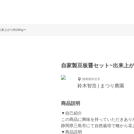
来上がり約380g〜
自家製豆板醤セット~出来上がり
静岡県伊豆市
鈴木智浩 | まつり農園
商品説明
▼自己紹介
この商品に興味を持っていただきあり
静岡県三島市にて自然栽培で種から花
▼商品説明