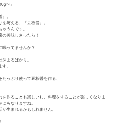
0g〜」
醤』。
りを与える、『豆板醤』。
ちゃうんです。
腐の美味しさったら！
に眠ってませんか？
は深まるばかり。
ます。
をたっぷり使って豆板醤を作る、
れを作ることも楽しいし、料理をすることが楽しくなりま
みにもなりますね。
話が生まれるかもしれません。
！