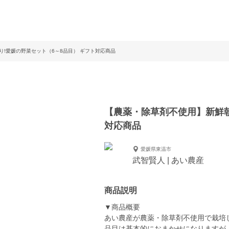
!愛媛の野菜セット（6～8品目） ギフト対応商品
【農薬・除草剤不使用】新鮮朝
対応商品
愛媛県東温市
武智賢人 | あい農産
商品説明
▼商品概要
あい農産が農薬・除草剤不使用で栽培
品目は基本的におまかせになりますが