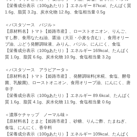
【栄養成分表示（100gあたり）】エネルギー 87kcal、たんぱく質
1.6g、脂質 3.2g、炭水化物 12.8g、食塩相当量 0.5g
＜パスタソース バジル＞
【原材料名】トマト【姫路市産】、ローストオニオン、りんご、
すし酢、食用なたね油、醤油（大豆・小麦を含む）、食用オリー
ブ油、ぶどう発酵調味液、みりん、バジル、にんにく、食塩
【栄養成分表示（100gあたり）】エネルギー 169kcal、たんぱく
質 1.0g、脂質 6.6g、炭水化物 10.9g、食塩相当量 3.2g
＜パスタソース アラビアータ＞
【原材料名】トマト【姫路市産】、発酵調味料(米糀、食塩、酵母
菌、乳酸菌)、ローストオニオン、食用オリーブ油、にんにく、唐
辛子
【栄養成分表示（100gあたり）】エネルギー 89.6kcal、たんぱく
質 1.6g、脂質 4.1g、炭水化物 11.9g、食塩相当量 0.6g
＜濃厚ケチャップ ノーマル味＞
【原材料名】とまと【姫路市産】、砂糖、りんご酢、たまねぎ、
食塩、にんにく、香辛料
【栄養成分表示（100gあたり）】エネルギー 109kcal、たんぱく