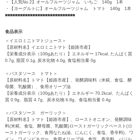
・【人気No.2】オールフルーツジャム いちご 140g 1本
・【ヨーグルトに】オールフルーツジャム トマト 140g 1本
食品表示
＜イエロミニトマトジュース＞
【原材料名】イエロミニトマト【姫路市産】
【栄養成分表示（100gあたり）】エネルギー 17kcal, たんぱく質
0.7g, 脂質 0.1g, 炭水化物 4.0g, 食塩相当量 0g
＜パスタソース トマト＞
【原材料名】トマト【姫路市産】、発酵調味料（米糀、食塩、酵
母菌、乳酸菌）、食用オリーブ油
【栄養成分表示（100gあたり）】エネルギー 70.2kcal、たんぱく
質 0.9g、脂質 4.7g、炭水化物 6.8g、食塩相当量 0.4g
＜パスタソース ガーリック＞
【原材料名】トマト【姫路市産】、ローストオニオン、発酵調味
料(米糀、食塩、酵母菌、乳酸菌)ローストガーリックペースト(ロ
ーストガーリック、食用なたね油、にんにく、食塩、香辛料)、ワ
イン、ワインビネガー、食用オリーブ油、食塩、香辛料、バジル