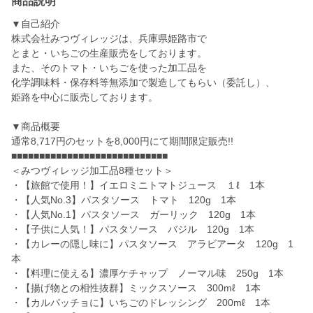
商品説明
▼自己紹介
株式会社みつヴィレッジは、兵庫県姫路市で
とまと・いちごの生産販売をしております。
また、そのトマト・いちごを使った加工品を
化学調味料・保存料等無添加で製造してもらい（委託し）、
姫路を中心に販売しております。
▼商品概要
通常8,717円のセットを8,000円にて期間限定販売!!
■■■■■■■■■■■■■■■■■■■■■■■■■■■■
＜みつヴィレッジ加工品8種セット＞
・【旅館で使用！】イエロミニトマトジュース １ℓ 1本
・【人気No.3】パスタソース トマト 120g 1本
・【人気No.1】パスタソース ガーリック 120g 1本
・【子供に人気！】パスタソース バジル 120g 1本
・【カレーの隠し味に】パスタソース アラビアータ 120g 1
本
・【料理に使える】濃厚ケチャップ ノーマル味 250g 1本
・【揚げ物との相性抜群】ミックスソース 300mℓ 1本
・【カルパッチョに】いちごのドレッシング 200mℓ 1本