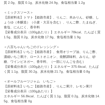
質 2.0g、脂質 0.1g、炭水化物 24.9g、食塩相当量 1.2g
＜ミックスソース＞
【原材料名】トマト【姫路市産】、りんご、本みりん、砂糖、し
ょうゆ（本醸造）（小麦・大豆を含む）、りんご酢、たまねぎ、
食塩、にんにく、香辛料
【栄養成分表示（100gあたり）】エネルギー 78kcal、たんぱく質
1.5g、脂質 0.2g、炭水化物 17.9g、食塩相当量 1.9g
＜八百ちゃんいちごのドレッシング＞
【原材料名】いちご【姫路市産】、食用オリーブ油、りんご酢、
濃縮いちご果汁、ローストオニオン、発酵調味料、みりん、砂
糖、ワインビネガー、香辛料、（一部にりんごを含む）
【栄養成分表示（100gあたり）】エネルギー 375.6kcal、たんぱ
く質 1.1g、脂質 30.2g、炭水化物 21.7g、食塩相当量 0.8g
＜オールフルーツジャム いちご＞
【原材料名】いちご【姫路市産】、りんご果汁、レモン果汁
【栄養成分表示（100gあたり）】
エネルギー 56.8kcal、たんぱく質 1.1g、脂質 0.2g、炭水化物 14.
5g、食塩相当量 0g