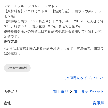
＜オールフルーツジャム トマト＞
【原材料名】イエロミニトマト【姫路市産】、白ブドウ果汁、レ
モン果汁
【栄養成分表示（100gあたり）】エネルギー 79kcal、たんぱく質
0.6g、脂質 0.1g、炭水化物 19.7g、食塩相当量 0g
※栄養成分表示の数値は日本食品標準成分表を用いて計算した推
定値です。
保存方法
4か月以上賞味期限のある商品をお送りします。常温保管。開封後
は冷蔵庫に
#全国一律送料
この商品のタイプについて
加工食品
加工食品のセット
カテゴリ
兵庫県
産地