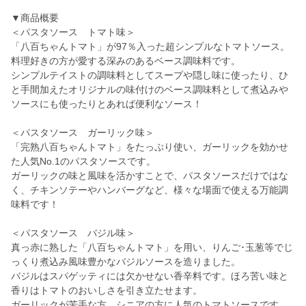
▼商品概要
＜パスタソース トマト味＞
「八百ちゃんトマト」が97％入った超シンプルなトマトソース。
料理好きの方が愛する深みのあるベース調味料です。
シンプルテイストの調味料としてスープや隠し味に使ったり、ひ
と手間加えたオリジナルの味付けのベース調味料として煮込みや
ソースにも使ったりとあれば便利なソース！
＜パスタソース ガーリック味＞
「完熟八百ちゃんトマト」をたっぷり使い、ガーリックを効かせ
た人気No.1のパスタソースです。
ガーリックの味と風味を活かすことで、パスタソースだけではな
く、チキンソテーやハンバーグなど、様々な場面で使える万能調
味料です！
＜パスタソース バジル味＞
真っ赤に熟した「八百ちゃんトマト」を用い、りんご･玉葱等でじ
っくり煮込み風味豊かなバジルソースを造りました。
バジルはスパゲッティには欠かせない香辛料です。ほろ苦い味と
香りはトマトのおいしさを引き立たせます。
ガーリックが苦手な方、シニアの方に人気のトマトソースです。