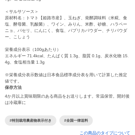
＜サルサソース＞
原材料名：トマト【姫路市産】、玉ねぎ、発酵調味料（米糀、食
塩、酵母菌、乳酸菌）、ワイン、みりん、米酢、砂糖、ハラペー
ニョ、パセリ、にんにく、食塩、パプリカパウダー、チリパウダ
ー、こしょう
栄養成分表示（100gあたり）
エネルギー 71.4kcal、たんぱく質 1.3g、脂質 0.1g、炭水化物 15.
4g、食塩相当量 1.3g
※栄養成分表示数値は日本食品標準成分表を用いて計算した推定
値です。
保存方法
4か月以上賞味期限のある商品をお送りします。常温保管。開封後
は冷蔵庫に
#特別栽培農産物表示付き
#全国一律送料
この商品のタイプについて