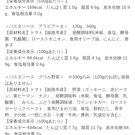
【栄養成分表示（100gあたり）】
エネルギー 169kcal、たんぱく質 1.0g、脂質 6.6g、炭水化物 10.9
g、食塩相当量 3.2g
＜パスタソース アラビアータ＞ 120g、340g
【原材料名】トマト【姫路市産】、発酵調味料(米糀、食塩、酵母
菌、乳酸菌)、ローストオニオン、食用オリーブ油、にんにく、唐
辛子
【栄養成分表示（100gあたり）】
エネルギー 89.6kcal、たんぱく質 1.6g、脂質 4.1g、炭水化物 11.
9g、食塩相当量 0.6g
＜パスタソース グリル野菜＞ ※330gのみ（120gのお試し規格
はありません）
【原材料名】トマト【姫路市産】、野菜（ズッキーニ、赤ピーマ
ン、黄ピーマン、ナス）、発酵調味料（米糀、食塩、酵母菌、乳
酸菌）、みりん、ぶどう発酵調味液、ワインビネガー、ロースト
ガーリックペースト、食用ひまわり油、食塩、顆粒だし、香辛
料、その他（一部に大豆・小麦・牛肉・豚肉・乳成分を含む）
【栄養成分表示（100gあたり）】
エネルギー 444kcal、たんぱく質 7.7g、脂質 11.7g、炭水化物 68.
9g、食塩相当量 2g