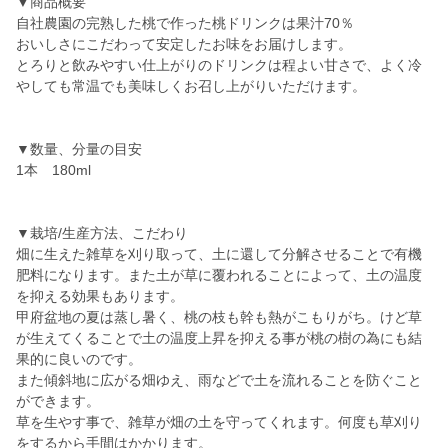
▼商品概要
自社農園の完熟した桃で作った桃ドリンクは果汁70％
おいしさにこだわって安定したお味をお届けします。
とろりと飲みやすい仕上がりのドリンクは程よい甘さで、よく冷
やしても常温でも美味しくお召し上がりいただけます。
▼数量、分量の目安
1本 180ml
▼栽培/生産方法、こだわり
畑に生えた雑草を刈り取って、土に還して分解させることで有機
肥料になります。また土が草に覆われることによって、土の温度
を抑える効果もあります。
甲府盆地の夏は蒸し暑く、桃の枝も幹も熱がこもりがち。けど草
が生えてくることで土の温度上昇を抑える事が桃の樹の為にも結
果的に良いのです。
また傾斜地に広がる畑ゆえ、雨などで土を流れることを防ぐこと
ができます。
草を生やす事で、雑草が畑の土を守ってくれます。何度も草刈り
をするから手間はかかります。