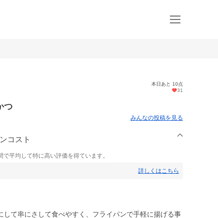
本日あと 10点
31
かつ
みんなの投稿を見る
インコスト
間で平均して特に高い評価を得ています。
詳しくはこちら
にして串にさして食べやすく、フライパンで手軽に揚げる事