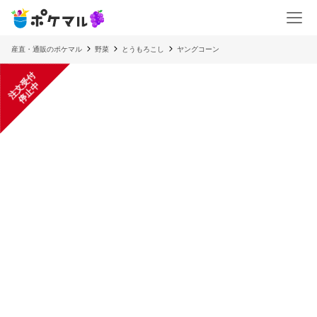
産直・通販のポケマル
野菜
とうもろこし
ヤングコーン
注
文
受
付
停
止
中