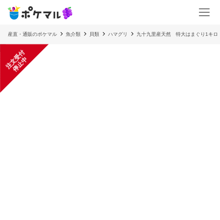
産直・通販のポケマル
魚介類
貝類
ハマグリ
九十九里産天然 特大はまぐり1キロ
注
文
受
付
停
止
中