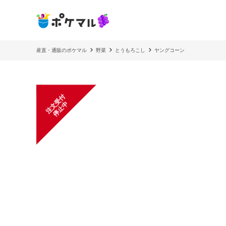
産直・通販のポケマル
野菜
とうもろこし
ヤングコーン
注
文
受
付
停
止
中