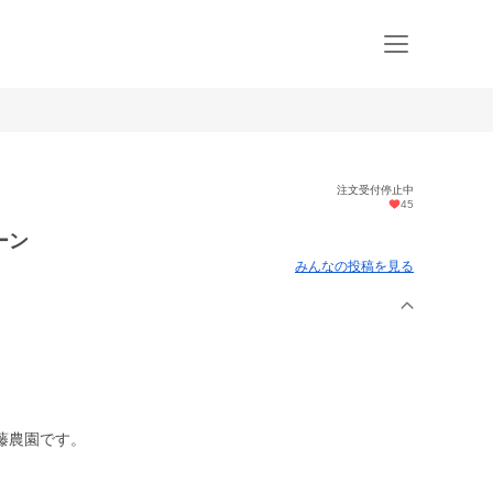
注文受付停止中
45
ーン
みんなの投稿を見る
藤農園です。