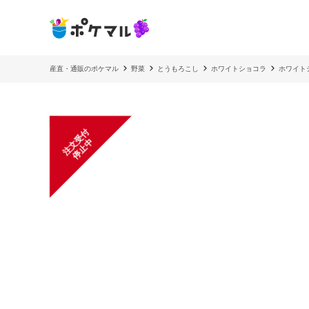
産直・通販のポケマル
野菜
とうもろこし
ホワイトショコラ
ホワイト
注
文
受
付
停
止
中