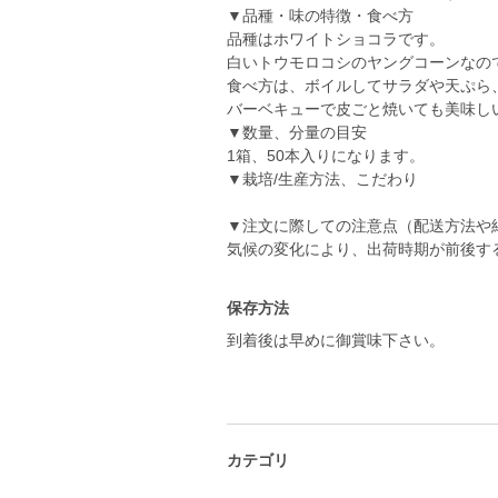
▼品種・味の特徴・食べ方
品種はホワイトショコラです。
白いトウモロコシのヤングコーンなの
食べ方は、ボイルしてサラダや天ぷら
バーベキューで皮ごと焼いても美味し
▼数量、分量の目安
1箱、50本入りになります。
▼栽培/生産方法、こだわり
▼注文に際しての注意点（配送方法や
保存方法
到着後は早めに御賞味下さい。
カテゴリ