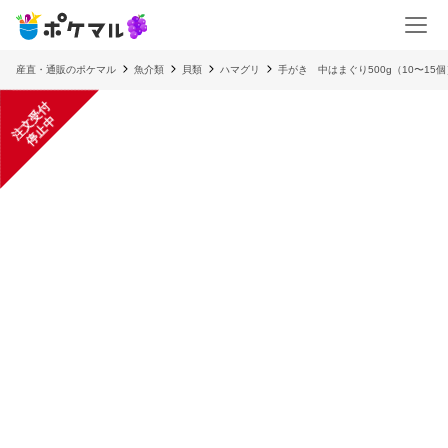
産直・通販のポケマル
魚介類
貝類
ハマグリ
手がき 中はまぐり500g（10〜15
注
文
受
付
停
止
中