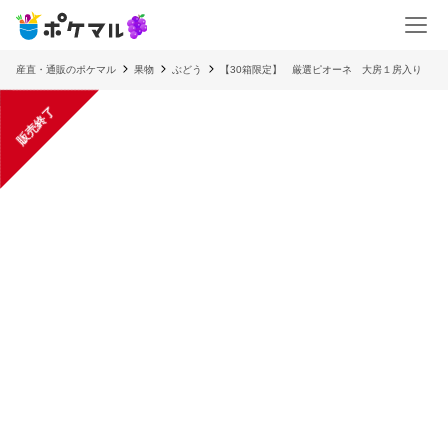
産直・通販のポケマル
果物
ぶどう
【30箱限定】 厳選ピオーネ 大房１房入り
販売終了