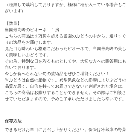
（種無しで栽培しておりますが、極稀に種が入っている場合もご
ざいます)
【数量】
当園最高峰のピオーネ １房
こちらの商品は１万房を超える当園のぶどうの中から、選りすぐ
りの逸品をお届けします。
見た目も味わいも格別こだわったピオーネで、当園最高峰の美し
く美味しいぶどうです。
その為、特別な日を彩るものとしてや、大切な方への贈答用にも
向いております。
今しか食べられない旬の芸術品をぜひご堪能ください！
※ぶどうは自然の産物です。異常気象などの影響によりぶどうの
品質が悪く、自信を持ってお届けできないと判断された場合は、
こちらの商品はお贈りすることができません。その際はご相談さ
せていただきますので、予めご了承いただけましたら幸いです。
保存方法
できるだけお早目にお召し上がりください。保管は冷蔵庫の野菜