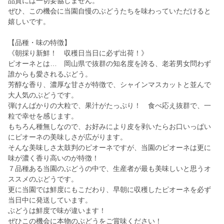
品質には一切妥協しません。
ぜひ、この機会に当園自慢のぶどうたちを味わっていただけると
嬉しいです。
【品種・味の特徴】
《朝採り新鮮！ 収穫日当日に必ず出荷！》
ピオーネとは… 岡山県で抜群の知名度を誇る、老若男女問わず
誰からも愛されるぶどう。
芳醇な香り、濃厚な甘さが特徴で、シャインマスカットと並んで
大人気のぶどうです。
弾けんばかりの大粒で、果汁がたっぷり！ 食べ応え抜群で、一
粒で幸せを感じます。
もちろん種無しなので、お好みにより皮を剥いたらお口いっぱい
にピオーネの美味しさが広がります。
そんな美味しさ太鼓判のピオーネですが、当園のピオーネは更に
味が濃く香り高いのが特徴！
７品種ある当園のぶどうの中で、生産者が最も美味しいと思うオ
ススメのぶどうです。
更に当園では鮮度にもこだわり、早朝に収穫したピオーネを必ず
当日中に発送しています。
ぶどうは鮮度で味が違います！
ぜひこの機会に本物のぶどうをご賞味ください！