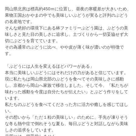
岡山県北房は標高約450ｍに位置し、昼夜の寒暖差が大きいため、
果物王国おかやまの中でも美味しいぶどうが実ると評判のぶどう
の名産地です。
そんな絶好の環境下にある林ファミリーぶどう園は、ぶどうの美
味しさと見た目の美しさに追求し、土づくりから一切妥協せず大
切にぶどうを育てています。
その為通常のぶどうに比べ、やや皮が薄く味が濃いのが特徴で
す。
「ぶどうには人生を変えるほどパワーがある」
本当に美味しいぶどうにはそれだけの力があると信じています。
現に私たちは岡山県北部のぶどうを食べてその美味しさに感動
し、京都から岡山へ家族で移住しました。そして今、『私たちが
味わった感動を今度は自分たちが伝えたい』とぶどう作りをして
います。
私たちのぶどうを食べてくださった方に活力や癒しを感じてほし
い。
その想いから「ただ１粒の美味しい」のために、手先が凍りそう
な冬も熱中症で倒れそうな夏も、毎日ぶどうと対話しながら美味
しさの追求をしています。