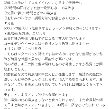
◎軽く水洗いしてスルメくらいになるまで天日干し
◎2時間×3回ほどまたは一晩流し水にで塩抜き
◎短冊に切り2時間とどめの塩抜き
◎お好みの味付け・調理方法でお楽しみください
▼分量
500ｇ✕3袋入り（塩抜きするとラーメン丼軽く2杯になります）
▼栽培/生産方法、こだわり
放置竹林の整備も兼ねて竹になる寸前の筍で作ります
ゴールデンウイークには手作りメンマ教室も開きました
▼注文に際しての注意点
こちらはレターパック発送です詰め込みにはかなり無理があり包
装が綺麗な状態で届かない可能性が高いです。
筍の収穫、加工の際に傷や裂けたものが発生しますが品質には問
題ありません。
発酵食品なので熟成期間中にカビが発生します、袋詰めの際に水
洗いとカビ等のチェックはしますが混入する場合もあります、変
色などしている箇所は取り除いていただければ問題なく食べてら
れます。
干すことによりメンマ独特の食感が出ます
強い塩分のため塩抜きしないと食べられません、また金属製の網
で干すと錆がメンマにつきます。100円均一店などで売られている