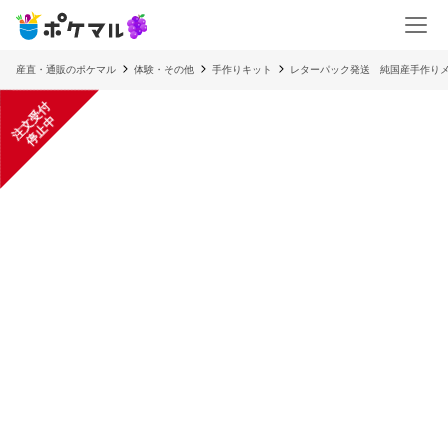
産直・通販のポケマル
体験・その他
手作りキット
レターパック発送 純国産手作りメ
注
文
受
付
停
止
中