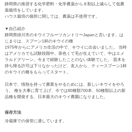
静岡県の推奨する化学肥料・化学農薬から８割以上減らして低農
薬栽培をしています。
ハウス栽培の個所に関しては、農薬は不使用です。
▼自己紹介
静岡県掛川市のキウイフルーツカントリーJapanと言います。は
じまりは、スプーン1杯のキウイの種
1975年からにアメリカ生活の中で、キウイに出会いました。 当時
はアメリカでも試験段階中。茶色くて毛が生えていて、中はエメ
ラルドグリーン。今まで経験したことのない体験でした。 苗木を
持ち帰る許可は下りなかったけど、友人から、ティースプーン1杯
のキウイの種をもらってスタート。
日本で、情熱を持って農業をやるためには、新しいキウイをやろ
う。 種を大事に育て上げ、今では80種類700本、50種類以上の新
品種を開発する、日本最大のキウイ農園になりました。
保存方法
冷蔵庫での保管に適しています。