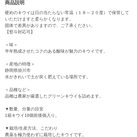
商品説明
硬めのキウイは日の当たらない常温（１８～２０度）で保管して
いただけますと柔らかくなります。
固体で差異がありますので、ご了承ください。
【熨斗対応可】
＜味＞
半年熟成させたコクのある酸味が魅力のキウイです。
＜産地の特徴＞
静岡県掛川市
水がきれいで土が良く肥えている場所です。
＜品種など＞
品種は農家が厳選したグリーンキウイを詰めます。
▼数量、分量の目安
1箱キウイ18個前後個入り。
▼栽培/生産方法、こだわり
農薬を極力使わずに栽培したキウイです。