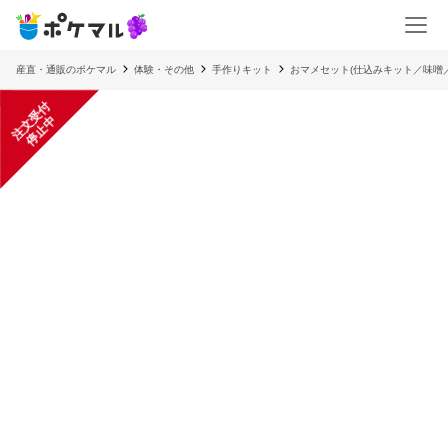
産直・通販のポケマル
体験・その他
手作りキット
おマメセット(仕込みキット／味噌
注
文
受
付
停
止
中