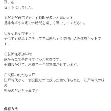
豆」を
セットにしました。
まだまだ自宅で過ごす時間が多いと思います。
是非食卓や自宅での時間を楽しく過ごしてください。
〇みそあそびキット
子供でも簡単３ステップで出来ちゃう味噌仕込み体験キットで
す。
〇贅沢無添加味噌
麹から全て手作りで作った味噌です。
手間暇かけて、木樽で一年間熟成させています。
〇究極のだだちゃ豆
江戸時代から一切交配せずに残った種で作られた、江戸時代の味
の
究極のだだちゃ豆です
保存方法