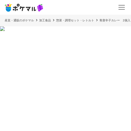
産直・通販のポケマル
加工食品
惣菜・調理セット・レトルト
青唐辛子カレー 2個入