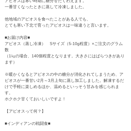
アピオスは寒い時期に糖分をたくわえます。
一番甘くなったときに蒸して冷凍しました。
他地域のアピオスを食べたことがある人でも、
とても寒い下北で育ったアピオスは一味違うと言います。
■お届け内容■
アピオス（蒸し冷凍） Sサイズ（5-10g程度）×ご注文のグラム
数
（1㎏の場合、140個程度となります。大きさにはばらつきがあり
ます）
※暖かくなるとアピオスの中の糖分が消化されてしまうため、ア
ピオスが一番甘い2月～3月上旬に蒸し加工しました。解凍するだ
けで手軽に楽しめるほか、温めるといっそう甘みを感じられま
す。
ホクホク甘くておいしいですよ！
【アピオスって何？】
■インディアンの戦闘食■