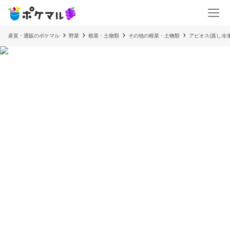
産直・通販のポケマル
野菜
根菜・土物類
その他の根菜・土物類
アピオス(蒸し冷