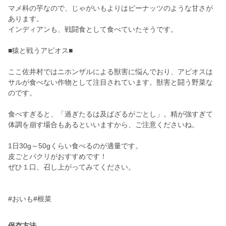
マメ科の芋なので、じゃがいもよりはピーナッツのような甘さが
あります。
インディアンも、戦闘食として食べていたそうです。
■猿と戦うアピオス■
ここ佐井村ではニホンザルによる獣害に悩んでおり、アピオスは
サルが食べない作物として注目されています。獣害と闘う野菜な
のです。
食べすぎると、「過ぎたるは及ばざるがごとし」。精が強すぎて
体調を崩す場合もあるといいますから、ご注意くださいね。
1日30g～50gくらい食べるのが適量です。
皮ごとパクリがおすすめです！
ぜひ１口、召し上がってみてください。
#おいも#根菜
保存方法