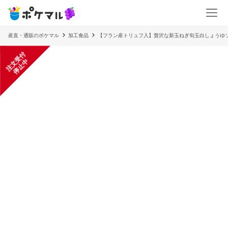
産直・通販のポケマル
加工食品
【フラン産トリュフ入】贅沢な新玉ねぎ旬玉白しょうゆ
注
文
受
付
停
止
中