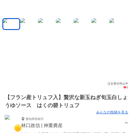
注文受付停止中
9
【フラン産トリュフ入】贅沢な新玉ねぎ旬玉白しょ
うゆソース はくの碧トリュフ
みんなの投稿を見る
愛知県碧南市
林口政信 | 神重農産