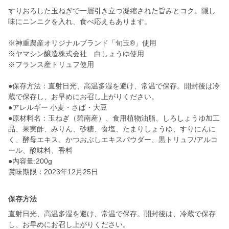
すりおろした玉ねぎで一層引き立つ凝縮された旨みとコク。隠し
味にニンニクを入れ、食べ応えもあります。
※神重農産オリジナルブランド「旬玉®」使用
※ヤマシン醸造株式会社 白しょうゆ使用
※フランス産トリュフ使用
●保存方法：直射日光、高温多湿を避け、常温で保存。開封後は冷
蔵で保存し、お早めにお召し上がりください。
●アレルギー 小麦・さば・大豆
●原材料名：玉ねぎ（碧南産）、食用植物油脂、しろしょうゆ加工
品、果実酢、みりん、砂糖、食塩、たまりしょうゆ、すりにんに
く、酵母エキス、かつおぶしエキスパウダー、黒トリュフ/アルコ
ール、酸味料、香料
●内容量:200g
賞味期限：2023年12月25日
保存方法
直射日光、高温多湿を避け、常温で保存。開封後は、冷蔵で保存
し、お早めにお召し上がりください。