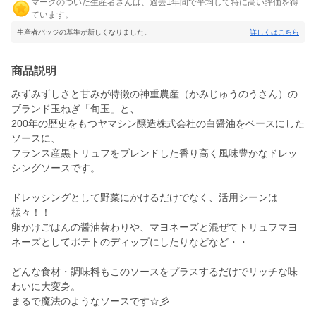
マークのついた生産者さんは、過去1年間で平均して特に高い評価を得
ています。
生産者バッジの基準が新しくなりました。
詳しくはこちら
商品説明
みずみずしさと甘みが特徴の神重農産（かみじゅうのうさん）の
ブランド玉ねぎ「旬玉」と、
200年の歴史をもつヤマシン醸造株式会社の白醤油をベースにした
ソースに、
フランス産黒トリュフをブレンドした香り高く風味豊かなドレッ
シングソースです。
ドレッシングとして野菜にかけるだけでなく、活用シーンは
様々！！
卵かけごはんの醤油替わりや、マヨネーズと混ぜてトリュフマヨ
ネーズとしてポテトのディップにしたりなどなど・・
どんな食材・調味料もこのソースをプラスするだけでリッチな味
わいに大変身。
まるで魔法のようなソースです☆彡