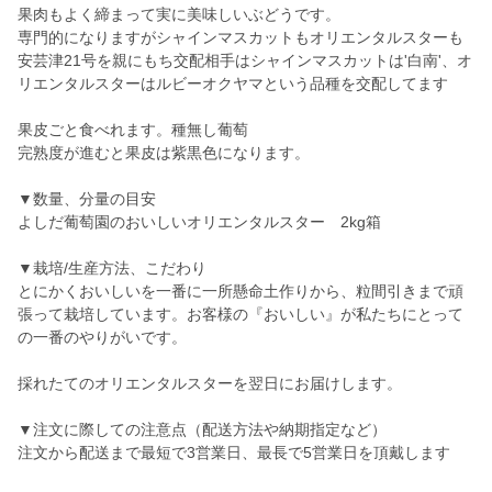
果肉もよく締まって実に美味しいぶどうです。
専門的になりますがシャインマスカットもオリエンタルスターも
安芸津21号を親にもち交配相手はシャインマスカットは'白南'、オ
リエンタルスターはルビーオクヤマという品種を交配してます
果皮ごと食べれます。種無し葡萄
完熟度が進むと果皮は紫黒色になります。
▼数量、分量の目安
よしだ葡萄園のおいしいオリエンタルスター 2kg箱
▼栽培/生産方法、こだわり
とにかくおいしいを一番に一所懸命土作りから、粒間引きまで頑
張って栽培しています。お客様の『おいしい』が私たちにとって
の一番のやりがいです。
採れたてのオリエンタルスターを翌日にお届けします。
▼注文に際しての注意点（配送方法や納期指定など）
注文から配送まで最短で3営業日、最長で5営業日を頂戴します