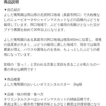
商品説明
▼自己紹介
よしだ葡萄園は岡山県の北房阿口地域（真庭市阿口）で大粒種な
しのニューピオーネやシャインマスカットなどの品種のぶどうを
栽培しています。阿口地域で、ぶどう栽培の先駆けとなった父が
ブドウ農園を始めて30年以上になります。
よしだ葡萄園のある真庭市の阿口地域は標高450mに位置し、昼夜
の温度差が大きく、ぶどうの栽培に適した地域で、現在では栽培
農家が増え、ハウスや露地ものを含め、ちょっとしたぶどうの産
地になっています。
皆様の「旨っ！」と言われる言葉と笑顔を見ることが私たちの一
番の幸せな瞬間です！
▼商品概要
よしだ葡萄園のおいしいオリエンタルスター 2kg箱
▼品種・味の特徴・食べ方
オリエンタルスターはシャインマスカットの姉妹品種です。
果皮は美しい紫赤色で酸味渋味とも少なく糖度は20度前後になり