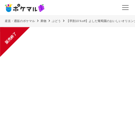
産直・通販のポケマル
果物
ぶどう
【早割10％off】よしだ葡萄園のおいしいオリエン
販売終了