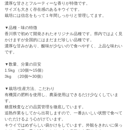
濃厚な甘さとフルーティーな香りが特徴です。
サイズも大きく存在感のあるキウイです。
栽培には信念をもって１年間しっかりと管理してます。
▼品種・味の特徴
香川県で初めて開発されたオリジナル品種です。県内ではよく見
かけますが全国的にはまだまだ珍しい品種です。
濃厚な甘みがあり、酸味が少ないので食べやすく、上品な味わい
です。
▼数量、分量の目安
1.5kg （10個〜15個）
3kg （20個〜30個）
▼栽培/生産方法、こだわり
有機質の肥料を使用し、農薬使用はできるだけ少なくしていま
す。
糖度検査などの品質管理を徹底しています。
追熟作業をしてから出荷しますので、一番おいしい状態で食べて
いただけるよう心がけています。
キウイではめずらしい袋かけをしています。外観をきれいに保っ