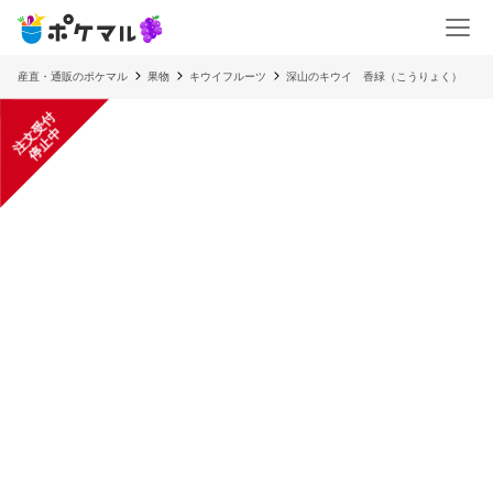
産直・通販のポケマル
果物
キウイフルーツ
深山のキウイ 香緑（こうりょく）
注
文
受
付
停
止
中