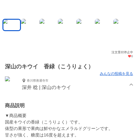
注文受付停止中
6
深山のキウイ 香緑（こうりょく）
みんなの投稿を見る
香川県善通寺市
深井 稔 | 深山のキウイ
商品説明
▼商品概要
国産キウイの香緑（こうりょく）です。
俵型の果形で果肉は鮮やかなエメラルドグリーンです。
甘さが強く、糖度は16度を超えます。