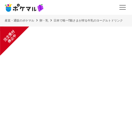
産直・通販のポケマル
卵・乳
日本で唯一⁉︎殿さまが搾る牛乳のヨーグルトドリンク
注
文
受
付
停
止
中