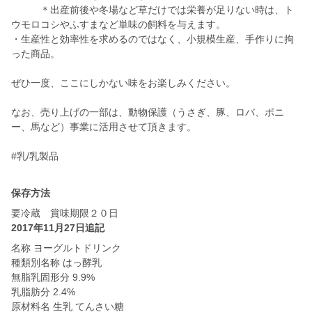
＊出産前後や冬場など草だけでは栄養が足りない時は、ト
ウモロコシやふすまなど単味の飼料を与えます。
・生産性と効率性を求めるのではなく、小規模生産、手作りに拘
った商品。
ぜひ一度、ここにしかない味をお楽しみください。
なお、売り上げの一部は、動物保護（うさぎ、豚、ロバ、ポニ
ー、馬など）事業に活用させて頂きます。
#乳/乳製品
保存方法
要冷蔵 賞味期限２０日
2017年11月27日追記
名称 ヨーグルトドリンク
種類別名称 はっ酵乳
無脂乳固形分 9.9%
乳脂肪分 2.4%
原材料名 生乳 てんさい糖