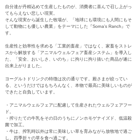
自分達が丹精込めて生産したものが、消費者に喜んで召し上がっ
てもらえない悲しい現実。
そんな現実から誕生した牧場が、「地球にも環境にも人間にもそ
して動物にも優しい農業」をテーマにした『Soma’s Ranch』で
す。
生産性と効率性を求める「工業的畜産」ではなく、家畜をストレ
スから解放する「アニマルウェルフェア畜産システム」を導入し
た、「安全、おいしさ、いのち」に拘りに拘り抜いた商品が遂に
出来上がりました。
ヨーグルトドリンクの特徴は次の通りです。殿さまが絞ってい
る、というだけではもちろんなく、本物で最高に美味しいものが
できたと自負しています。
・アニマルウェルフェアに配慮して生産されたウェルフェアフー
ド。
・搾りたての牛乳をその日のうちにノンホモゲナイズド、低温殺
菌で加工。
・牛は、搾乳時以外は常に美味しい草を育みながら放牧地で過ご
し、四季折々の草を食べ過ごす。