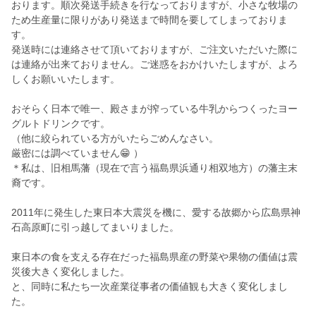
おります。順次発送手続きを行なっておりますが、小さな牧場の
ため生産量に限りがあり発送まで時間を要してしまっておりま
す。
発送時には連絡させて頂いておりますが、ご注文いただいた際に
は連絡が出来ておりません。ご迷惑をおかけいたしますが、よろ
しくお願いいたします。
おそらく日本で唯一、殿さまが搾っている牛乳からつくったヨー
グルトドリンクです。
（他に絞られている方がいたらごめんなさい。
厳密には調べていません😁 ）
＊私は、旧相馬藩（現在で言う福島県浜通り相双地方）の藩主末
裔です。
2011年に発生した東日本大震災を機に、愛する故郷から広島県神
石高原町に引っ越してまいりました。
東日本の食を支える存在だった福島県産の野菜や果物の価値は震
災後大きく変化しました。
と、同時に私たち一次産業従事者の価値観も大きく変化しまし
た。