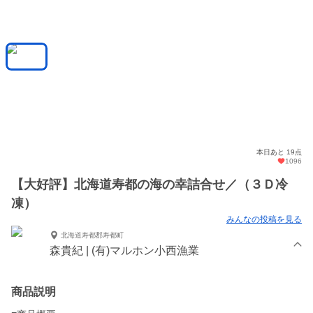
本日あと 19点
1096
【大好評】北海道寿都の海の幸詰合せ／（３Ｄ冷
凍）
みんなの投稿を見る
北海道寿都郡寿都町
森貴紀 | (有)マルホン小西漁業
商品説明