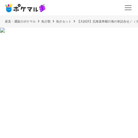
産直・通販のポケマル
魚介類
魚介セット
【大好評】北海道寿都の海の幸詰合せ／（