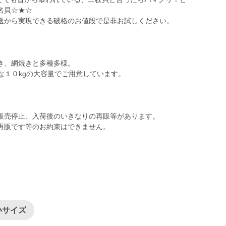
名貝☆★☆
送から実現できる破格のお値段で是非お試しください。
き、網焼きと多種多様。
な１０kgの大容量でご用意しています。
販売停止、入荷後のいきなりの再販等があります。
再販です等のお約束はできません。
小サイズ