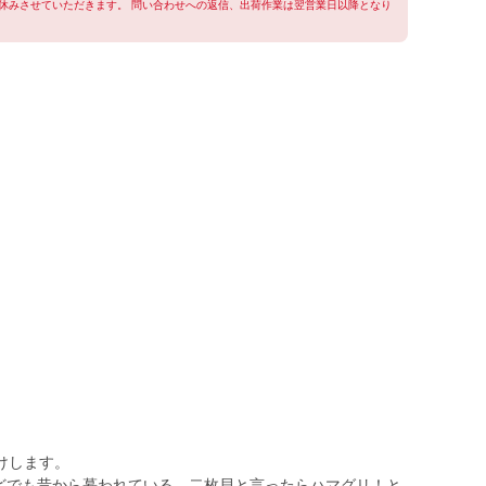
休みさせていただきます。 問い合わせへの返信、出荷作業は翌営業日以降となり
けします。
などでも昔から慕われている、二枚貝と言ったらハマグリ！と