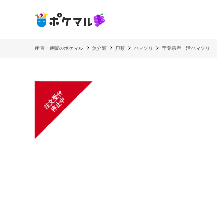
産直・通販のポケマル
魚介類
貝類
ハマグリ
千葉県産 活ハマグリ
注
文
受
付
停
止
中