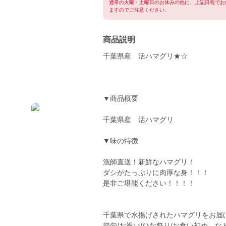
通常の火曜・土曜日のお休みの他に、上記日程でお
ますのでご注意ください、
商品説明
千葉県産 活ハマグリ★☆
▼商品概要
千葉県産 活ハマグリ
▼味の特徴
漁師直送！新鮮なハマグリ！
ダシがたっぷりに肉厚な身！！！
是非ご堪能ください！！！！
千葉県で水揚げされたハマグリをお届
節句/お祝い/ひな祭り/お食い初め 