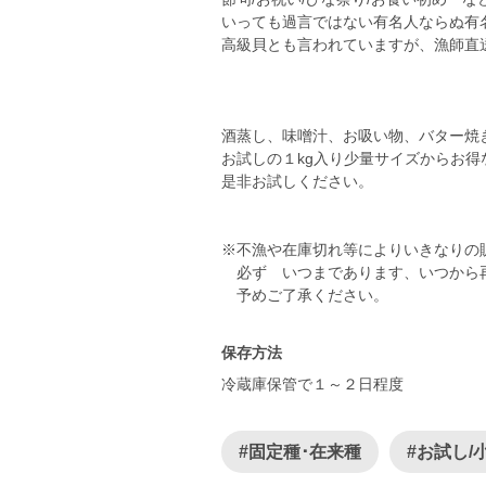
いっても過言ではない有名人ならぬ有
高級貝とも言われていますが、漁師直
酒蒸し、味噌汁、お吸い物、バター焼
お試しの１kg入り少量サイズからお得
是非お試しください。
※不漁や在庫切れ等によりいきなりの
必ず いつまであります、いつから
予めご了承ください。
保存方法
冷蔵庫保管で１～２日程度
#固定種･在来種
#お試し/