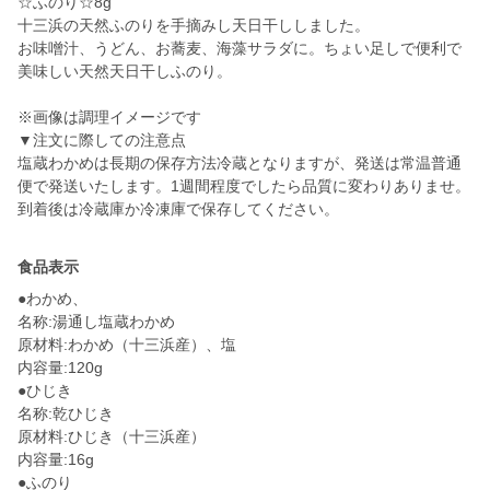
☆ふのり☆8g
十三浜の天然ふのりを手摘みし天日干ししました。
お味噌汁、うどん、お蕎麦、海藻サラダに。ちょい足しで便利で
美味しい天然天日干しふのり。
※画像は調理イメージです
▼注文に際しての注意点
塩蔵わかめは長期の保存方法冷蔵となりますが、発送は常温普通
便で発送いたします。1週間程度でしたら品質に変わりありませ。
到着後は冷蔵庫か冷凍庫で保存してください。
食品表示
●わかめ、
名称:湯通し塩蔵わかめ
原材料:わかめ（十三浜産）、塩
内容量:120g
●ひじき
名称:乾ひじき
原材料:ひじき（十三浜産）
内容量:16g
●ふのり