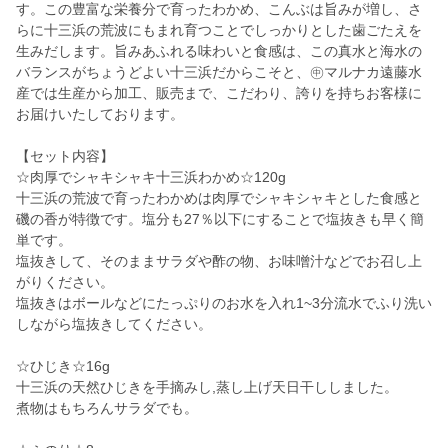
す。この豊富な栄養分で育ったわかめ、こんぶは旨みが増し、さ
らに十三浜の荒波にもまれ育つことでしっかりとした歯ごたえを
生みだします。旨みあふれる味わいと食感は、この真水と海水の
バランスがちょうどよい十三浜だからこそと、㊥マルナカ遠藤水
産では生産から加工、販売まで、こだわり、誇りを持ちお客様に
お届けいたしております。
【セット内容】
☆肉厚でシャキシャキ十三浜わかめ☆120g
十三浜の荒波で育ったわかめは肉厚でシャキシャキとした食感と
磯の香が特徴です。塩分も27％以下にすることで塩抜きも早く簡
単です。
塩抜きして、そのままサラダや酢の物、お味噌汁などでお召し上
がりください。
塩抜きはボールなどにたっぷりのお水を入れ1~3分流水でふり洗い
しながら塩抜きしてください。
☆ひじき☆16g
十三浜の天然ひじきを手摘みし,蒸し上げ天日干ししました。
煮物はもちろんサラダでも。