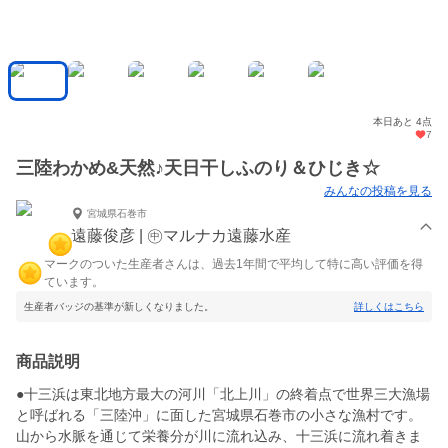
本日あと 4点
7
三陸わかめ&天然♪天日干しふのり＆ひじき☆
みんなの投稿を見る
宮城県石巻市
遠藤俊彦 | ㊥マルナカ遠藤水産
マークのついた生産者さんは、過去1年間で平均して特に高い評価を得
ています。
生産者バッジの基準が新しくなりました。
詳しくはこちら
商品説明
●十三浜は東北地方最大の河川「北上川」の終着点で世界三大漁場
と呼ばれる「三陸沖」に面した宮城県石巻市の小さな漁村です。
山から水脈を通じて栄養分が川に流れ込み、十三浜に流れ着きま