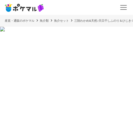
産直・通販のポケマル
魚介類
魚介セット
三陸わかめ&天然♪天日干しふのり＆ひじき