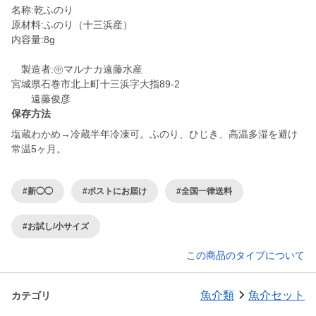
名称:乾ふのり
原材料:ふのり（十三浜産）
内容量:8g
製造者:㊥マルナカ遠藤水産
宮城県石巻市北上町十三浜字大指89-2
保存方法
塩蔵わかめ→冷蔵半年冷凍可。ふのり、ひじき、高温多湿を避け
常温5ヶ月。
#新◯◯
#ポストにお届け
#全国一律送料
#お試し/小サイズ
この商品のタイプについて
魚介類
魚介セット
カテゴリ