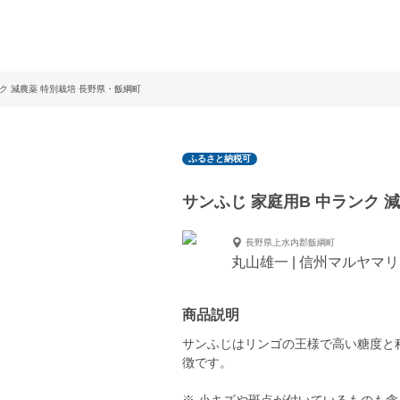
ンク 減農薬 特別栽培 長野県・飯綱町
ふるさと納税可
サンふじ 家庭用B 中ランク 
長野県上水内郡飯綱町
丸山雄一 | 信州マルヤマ
商品説明
サンふじはリンゴの王様で高い糖度と
徴です。