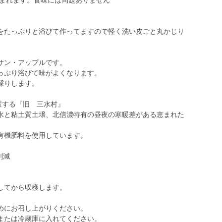
含まれます。食味には問題ありません
をたっぷりと浴びて作ってますので軽く洗い皮ごと丸かじり
サン・アップルです。
っぷり浴びて味がよくなります。
採りします。
置する『旧 三水村』
水と粘土質土壌、北信濃特有の昼夜の寒暖差がある恵まれた
有機肥料を使用しています。
削減
してから収穫します。
めにお召し上がりください。
または冷蔵庫に入れてください。