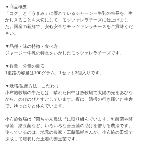
▼商品概要
「コク」と「うまみ」に優れているジャージー牛乳の特長を、生
かしきることを大切にして、モッツァレラチーズに仕上げまし
た。国産の新鮮で、安心安全なモッツァレラチーズをご賞味くだ
さい。
▼品種・味の特徴・食べ方
ジャージー牛乳の特長をいかしたモッツァレラチーズです。
▼数量、分量の目安
1復路の容量は100グラム。1セット3個入りです。
▼栽培/生産方法、こだわり
小布施牧場の牛たちは、晴れた日中は放牧場で太陽の光をあびな
がら、のびのびとすごしています。夜は、清掃の行き届いた牛舎
で、ゆったりと休んでいます。
小布施牧場は〝菌ちゃん農法〞に取り組んでいます。乳酸菌や酵
母菌、納豆菌など、いろいろな善玉菌の助けを借りる農法です。
使っているのは、地元の農家・工藤陽輔さんが、小布施の田畑で
採取して培養した土着の善玉菌です。