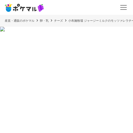
産直・通販のポケマル
卵・乳
チーズ
小布施牧場 ジャージーミルクのモッツァレラチ