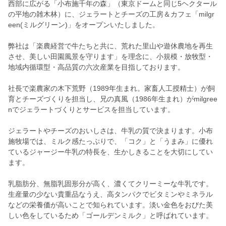
西部に広がる「小布施千年の森」（東京ドームと同じ5ヘクタール
の平地の雑木林）に、ジェラートとチーズの工房＆カフェ「milgr
een(ミルグリーン)」をオープンいたしました。
弊社は「楽農経営で牛たちと共に、荒れた里山や遊休農地を再生
させ、美しい田園風景を守ります」を理念に、小規模・放牧型・
地域内循環型・高品質の六次産業を目指しております。
社長で楽農家の木下荒野（1989年生まれ。家畜人工授精士）が飼
育とチーズづくりを担当し、兄の真風（1986年生まれ）がmilgree
nでジェラートづくりとサービスを担当しています。
ジェラートやチーズのおいしさは、牛乳の質で決まります。小布
施牧場では、ミルク感たっぷりで、「コク」と「うまみ」に優れ
ているジャージー牛乳の特長を、生かしきることを大切にしてい
ます。
乳脂肪分、無脂乳固形分が高く、濃くてクリーミーな牛乳です。
生産量の少ない貴重品なうえ、高タンパクでビタミンやミネラル
などの栄養価が高いことで知られています。淡い金色をおびた美
しい色をしているため「ゴールデンミルク」と呼ばれています。