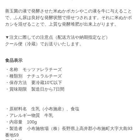
善玉菌の液で発酵させた米ぬかボカシやこの液を牛に与えること
で、ふん尿は良好な発酵状態で排せつされます。それに米ぬかボ
カシを混ぜることで、上質な発酵堆肥が出来上がります。
▼注文に際しての注意点（配送方法や納期指定など）
クール便（冷蔵）でお送りいたします。
食品表示
・名称 モッツァレラチーズ
・種類別 ナチュラルチーズ
・保存方法 要冷蔵10℃以下
・賞味期限 製造日から7日間
・原材料名 生乳（小布施産）、食塩
・アレルギー物質 牛乳
・内容量 100g
・製造者 小布施牧場（株）長野県上高井郡小布施町大字大島93