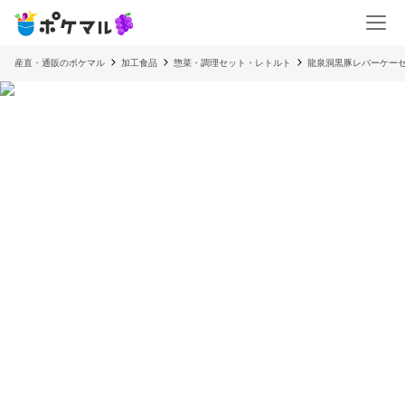
産直・通販のポケマル
加工食品
惣菜・調理セット・レトルト
龍泉洞黒豚レバーケーゼ