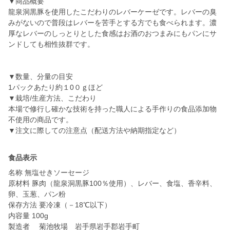
▼商品概要
龍泉洞黒豚を使用したこだわりのレバーケーゼです。レバーの臭
みがないので普段はレバーを苦手とする方でも食べられます。濃
厚なレバーのしっとりとした食感はお酒のおつまみにもパンにサ
ンドしても相性抜群です。
▼数量、分量の目安
1パックあたり約１0０ｇほど
▼栽培/生産方法、こだわり
本場で修行し確かな技術を持った職人による手作りの食品添加物
不使用の商品です。
▼注文に際しての注意点（配送方法や納期指定など）
食品表示
名称 無塩せきソーセージ
原材料 豚肉（龍泉洞黒豚100％使用）、レバー、食塩、香辛料、
卵、玉葱、パン粉
保存方法 要冷凍（－18℃以下）
内容量 100g
製造者 菊池牧場 岩手県岩手郡岩手町