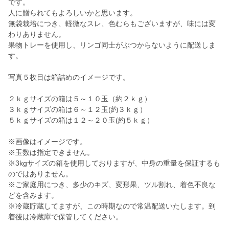
です。
人に贈られてもよろしいかと思います。
無袋栽培につき、軽微なスレ、色むらもございますが、味には変
わりありません。
果物トレーを使用し、リンゴ同士がぶつからないように配送しま
す。
写真５枚目は箱詰めのイメージです。
２ｋｇサイズの箱は５～１０玉（約２ｋｇ）
３ｋｇサイズの箱は６～１２玉(約３ｋｇ）
５ｋｇサイズの箱は１２～２０玉(約５ｋｇ）
※画像はイメージです。
※玉数は指定できません。
※3kgサイズの箱を使用しておりますが、中身の重量を保証するも
のではありません。
※ご家庭用につき、多少のキズ、変形果、ツル割れ、着色不良な
どを含みます。
※冷蔵貯蔵してますが、この時期なので常温配送いたします。到
着後は冷蔵庫で保管してください。