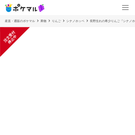
産直・通販のポケマル
果物
りんご
シナノホッペ
長野生れの希少りんご『シナノホ
注
文
受
付
停
止
中