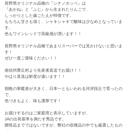
長野県オリジナル品種の『シナノホッペ』は
『あかね』と『ふじ』から生まれたりんごで、
しっかりとした歯ごたえが特徴です。
もちろん甘さも強く、シャキシャキで酸味は少なめとなっていま
す。
色もワインレッドで高級感が漂います！！
長野県オリジナル品種であまりスーパーでは見かけないと思いま
す！
ぜひ一度ご賞味ください！！
南信州豊丘村より生産者直送でお届け！！
やはり直送は鮮度が違います！！
朝晩の寒暖差が大きく、日本一ともいわれる河岸段丘で育ったの
で、
色づきもよく、味も濃厚です！
お届けするのはご家庭用と表示していますが、
JAの出荷基準を満たす秀品です。
贈答品までではないですが、弊社の収穫品の中でも厳選したもの