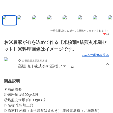
一時在庫切れ（21時に在庫数がリセットされます）
24
お米農家が心を込めて作る【米粉麺×焙煎玄米麺セ
ット】※料理画像はイメージです。
みんなの投稿を見る
山形県最上郡真室川町
髙橋 充 | 株式会社髙橋ファーム
商品説明
▼商品概要
①米粉麺 約100g×3袋
②焙煎玄米麺 約100g×3袋
▷名称 米粉加工品 ︎
▷原材料 米粉（山形県産はえぬき） 馬鈴薯澱粉（北海道産） ︎︎