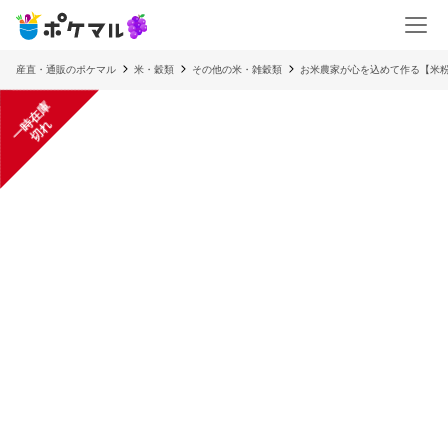
産直・通販のポケマル
米・穀類
その他の米・雑穀類
お米農家が心を込めて作る【米
一
在
庫
切
時
れ