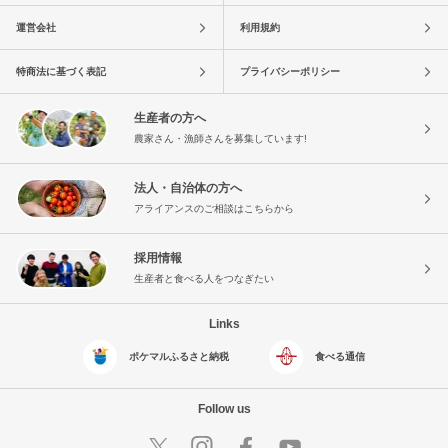
運営会社
利用規約
特商法に基づく表記
プライバシーポリシー
生産者の方へ
農家さん・漁師さんを募集しています!
法人・自治体の方へ
アライアンスのご相談はこちらから
採用情報
生産者と食べる人をつなぎたい
Links
ポケマルふるさと納税
食べる通信
Follow us