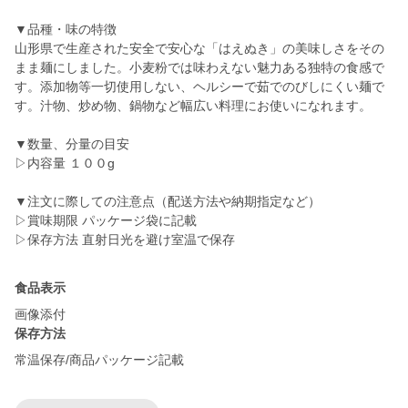
▼品種・味の特徴
山形県で生産された安全で安心な「はえぬき」の美味しさをその
まま麺にしました。小麦粉では味わえない魅力ある独特の食感で
す。添加物等一切使用しない、ヘルシーで茹でのびしにくい麺で
す。汁物、炒め物、鍋物など幅広い料理にお使いになれます。 ︎
▼数量、分量の目安
▷内容量 １００g ︎
▼注文に際しての注意点（配送方法や納期指定など）
▷賞味期限 パッケージ袋に記載 ︎
食品表示
画像添付
保存方法
常温保存/商品パッケージ記載