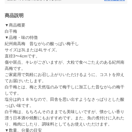
商品説明
▼商品概要
白干梅
▼品種・味の特徴
紀州南高梅 昔ながらの酸っぱい梅干し
サイズは3Lまたは4Lサイズ。
直径3〜4cmです。
傷や斑点、キレがございますが、大粒で食べごたえのある紀州南
高梅です。
ご家庭用で気軽にお召し上がりいただけるように、コストを抑え
てお届けいたします。
白干梅とは、梅と天然塩のみで梅干しに加工した昔ながらの梅干
しです。
塩分は約１８％なので、田舎を思い出すようなさっぱりとした酸
っぱい味です。
白干梅は、もちろんそのままでも美味しいですが、懐かしい香り
漂う日本酒や焼酎にもおすすめです。また、魚の煮付けに入れた
り、梅肉にしたり、調味料としてもお使えいただけます。
▼数量、分量の目安