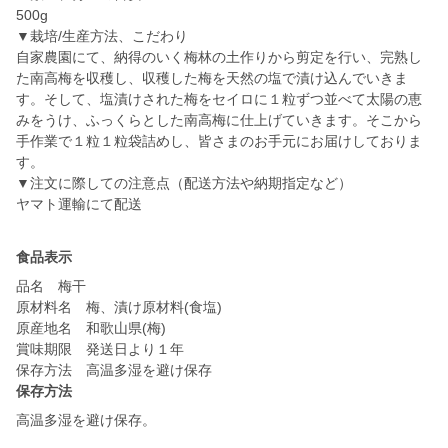
500g
▼栽培/生産方法、こだわり
自家農園にて、納得のいく梅林の土作りから剪定を行い、完熟し
た南高梅を収穫し、収穫した梅を天然の塩で漬け込んでいきま
す。そして、塩漬けされた梅をセイロに１粒ずつ並べて太陽の恵
みをうけ、ふっくらとした南高梅に仕上げていきます。そこから
手作業で１粒１粒袋詰めし、皆さまのお手元にお届けしておりま
す。
▼注文に際しての注意点（配送方法や納期指定など）
ヤマト運輸にて配送
食品表示
品名 梅干
原材料名 梅、漬け原材料(食塩)
原産地名 和歌山県(梅)
賞味期限 発送日より１年
保存方法 高温多湿を避け保存
保存方法
高温多湿を避け保存。