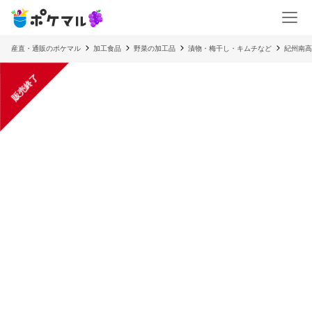
産直・通販のポケマル
加工食品
野菜の加工品
漬物・梅干し・キムチなど
紀州南高
販売終了