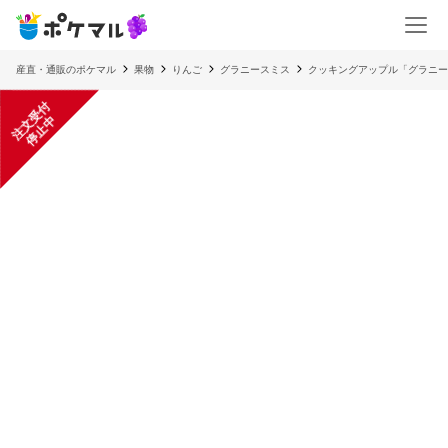
産直・通販のポケマル
果物
りんご
グラニースミス
クッキングアップル「グラニー
注
文
受
付
停
止
中