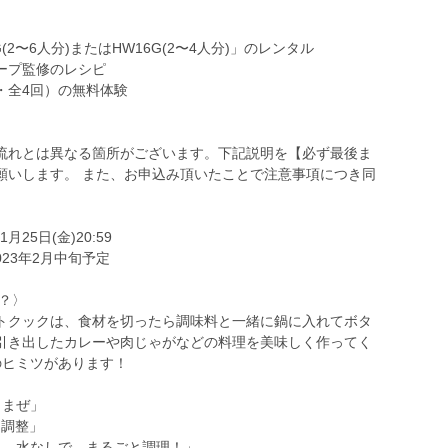
(2〜6人分)またはHW16G(2〜4人分)」のレンタル
ープ監修のレシピ
・全4回）の無料体験
流れとは異なる箇所がございます。下記説明を【必ず最後ま
願いします。 また、お申込み頂いたことで注意事項につき同
25日(金)20:59
023年2月中旬予定
？〉
トクックは、食材を切ったら調味料と一緒に鍋に入れてボタ
引き出したカレーや肉じゃがなどの料理を美味しく作ってく
のヒミツがあります！
きまぜ」
に調整」
も、水なしで、まるごと調理！」