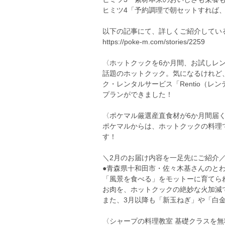
ヒミツ4「予約調理で朝セットすれば
以下の記事にて、詳しくご紹介してい
https://poke-m.com/stories/2259
〈ホットクックを6か月間、お試しレ
話題のホットクック。気になるけれど
ク・レンタルサービス「Rentio（
プランができました！
〈ポケマル厳選産直食材が6か月間届
ポケマルからは、ホットクックの料理
す！
＼2月のお届け内容を一足先にご紹介
●青森県十和田市・佐々木基さんのとわだ
「風景を食べる」をモットーに育てら
お肉を、ホットクックの絶妙な火加減
また、3月以降も「新玉ねぎ」や「白
〈シャープの料理教室 基礎クラスを