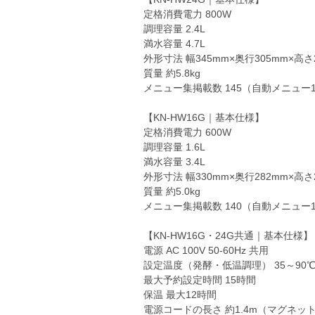
定格消費電力 800W
調理容量 2.4L
満水容量 4.7L
外形寸法 幅345mm×奥行305mm×高さ
質量 約5.8kg
メニュー集掲載数 145（自動メニュー1
【KN-HW16G｜基本仕様】
定格消費電力 600W
調理容量 1.6L
満水容量 3.4L
外形寸法 幅330mm×奥行282mm×高さ
質量 約5.0kg
メニュー集掲載数 140（自動メニュー1
【KN-HW16G・24G共通｜基本仕様】
電源 AC 100V 50-60Hz 共用
設定温度（発酵・低温調理） 35～90
最大予約設定時間 15時間
保温 最大12時間
電源コードの長さ 約1.4m（マグネッ