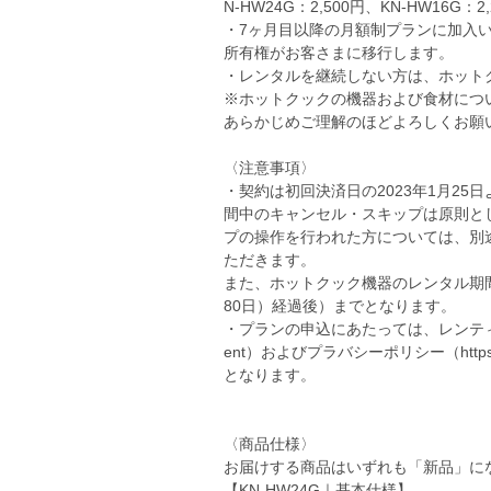
N-HW24G：2,500円、KN-HW16
・7ヶ月目以降の月額制プランに加入
所有権がお客さまに移行します。
・レンタルを継続しない方は、ホット
※ホットクックの機器および食材につ
あらかじめご理解のほどよろしくお願
〈注意事項〉
・契約は初回決済日の2023年1月25
間中のキャンセル・スキップは原則と
プの操作を行われた方については、別
ただきます。
また、ホットクック機器のレンタル期間
80日）経過後）までとなります。
・プランの申込にあたっては、レンティオ株式会社の
ent）およびプラバシーポリシー（https://ww
となります。
〈商品仕様〉
お届けする商品はいずれも「新品」に
【KN-HW24G｜基本仕様】