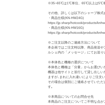
※35~65℃は1℃単位、65℃以上は5℃
その他、詳しくは以下のシャープ株式
・商品仕様(KN-HW24G)
https://jp.sharp/hotcook/products/knh
・商品仕様(KN-HW16G)
https://jp.sharp/hotcook/products/knh
※ご注文以降のご連絡方法について
本企画ではご注文時以降、商品発送や
ルシェ内の「メッセージ」にてお送り
※本体色と機種の選択について
本体色と機種は「分量」からお選びい
機器は他サイトと並行して貸し出しい
ますが､まれに入れ違いによりご注文
その場合は個別にご連絡させていただ
す｡
※本商品についてのお問合せ先
本商品のご注文についてご不明な点が