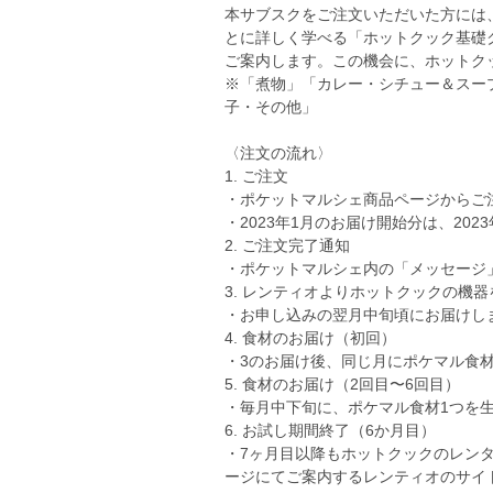
本サブスクをご注文いただいた方には
とに詳しく学べる「ホットクック基礎
ご案内します。この機会に、ホットク
※「煮物」「カレー・シチュー＆スー
子・その他」
〈注文の流れ〉
1. ご注文
・ポケットマルシェ商品ページからご
・2023年1月のお届け開始分は、202
2. ご注文完了通知
・ポケットマルシェ内の「メッセージ
3. レンティオよりホットクックの機
・お申し込みの翌月中旬頃にお届けし
4. 食材のお届け（初回）
・3のお届け後、同じ月にポケマル食
5. 食材のお届け（2回目〜6回目）
・毎月中下旬に、ポケマル食材1つを
6. お試し期間終了（6か月目）
・7ヶ月目以降もホットクックのレン
ージにてご案内するレンティオのサイ