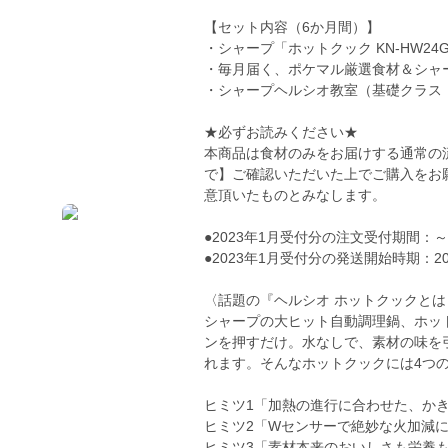
【セット内容（6か月間）】
・シャープ「ホットクック KN-HW24G
・毎月届く、ポケマル厳選食材＆シャ
・シャープヘルシオ教室（基礎クラス
★必ずお読みください★
本商品は食材のみをお届けする通常の
で】ご確認いただいた上でご購入をお
意頂いたものとみなします。
●2023年1月受付分の注文受付期間：～1月
●2023年1月受付分の発送開始時期：2
〈話題の『ヘルシオ ホットクックとは
シャープの大ヒット自動調理鍋、ホッ
ンを押すだけ。水なしで、素材の味を
れます。そんなホットクックには4つ
ヒミツ1「加熱の進行に合わせた、か
ヒミツ2「Wセンサーで絶妙な火加減
ヒミツ3「素材本来のおいしさも栄養