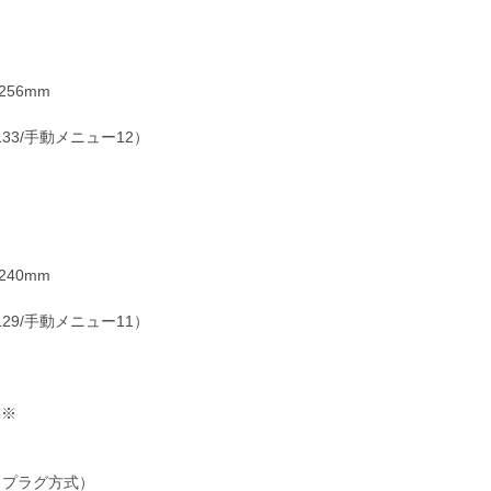
256mm
33/手動メニュー12）
240mm
29/手動メニュー11）
℃※
トプラグ方式）