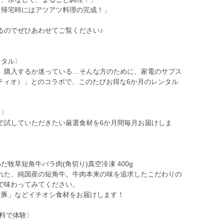
、帰宅時にはアツアツ料理の完成！」
るのでぜひあわせてご覧ください♪
ンタル〉
、購入するか迷っている…そんな方のために、家電のサブス
レンティオ）」とのコラボで、このたびお得な6か月のレンタル
く〉
で試していただきたい厳選食材を6か月間毎月お届けしま
／
牧草短角牛バラ肉(角切り)真空冷凍 400g
れた、純国産の短角牛。牛肉本来の味を追求したこだわりの
で味わってみてください。
金豚」などイチオシ食材をお届けします！
無料で体験〉