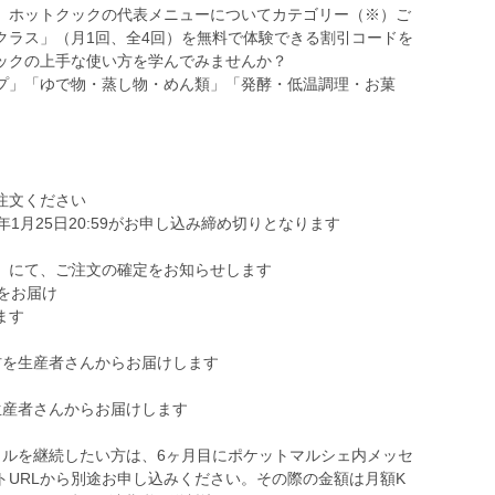
、ホットクックの代表メニューについてカテゴリー（※）ご
クラス」（月1回、全4回）を無料で体験できる割引コードを
ックの上手な使い方を学んでみませんか？
プ」「ゆで物・蒸し物・めん類」「発酵・低温調理・お菓
注文ください
3年1月25日20:59がお申し込み締め切りとなります
」にて、ご注文の確定をお知らせします
器をお届け
ます
材を生産者さんからお届けします
生産者さんからお届けします
タルを継続したい方は、6ヶ月目にポケットマルシェ内メッセ
トURLから別途お申し込みください。その際の金額は月額K