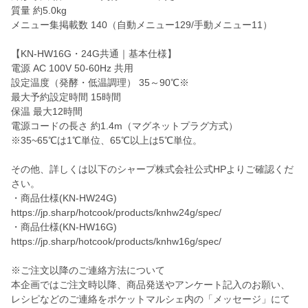
質量 約5.0kg
メニュー集掲載数 140（自動メニュー129/手動メニュー11）
【KN-HW16G・24G共通｜基本仕様】
電源 AC 100V 50-60Hz 共用
設定温度（発酵・低温調理） 35～90℃※
最大予約設定時間 15時間
保温 最大12時間
電源コードの長さ 約1.4m（マグネットプラグ方式）
※35~65℃は1℃単位、65℃以上は5℃単位。
その他、詳しくは以下のシャープ株式会社公式HPよりご確認くだ
さい。
・商品仕様(KN-HW24G)
https://jp.sharp/hotcook/products/knhw24g/spec/
・商品仕様(KN-HW16G)
https://jp.sharp/hotcook/products/knhw16g/spec/
※ご注文以降のご連絡方法について
本企画ではご注文時以降、商品発送やアンケート記入のお願い、
レシピなどのご連絡をポケットマルシェ内の「メッセージ」にて