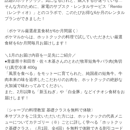
話題のホットクック。気になるけれど、購入するか迷っている…
そんな方のために、家電のサブスク・レンタルサービス「Rentio
（レンティオ）」とのコラボで、このたびお得な6か月のレンタル
プランができました！
〈ポケマル厳選産直食材が6か月間届く〉
ポケマルからは、ホットクックの料理で試していただきたい厳選
食材を6か月間毎月お届けします！
＼1月のお届け内容を一足先にご紹介／
●青森県十和田市・佐々木基さんのとわだ牧草短角牛バラ肉(角切
り)真空冷凍 400g
「風景を食べる」をモットーに育てられた、純国産の短角牛。牛
肉本来の味を追求したこだわりのお肉を、ホットクックの絶妙な
火加減で味わってみてください。
また、2月以降も「新玉ねぎ」や「白金豚」などイチオシ食材をお
届けします！
〈シャープの料理教室 基礎クラスを無料で体験〉
本サブスクをご注文いただいた方には、ホットクックの代表メニ
ューについてカテゴリー（※）ごとに詳しく学べる「ホットクッ
ク基礎クラス」（月1回、全4回）を無料で体験できる割引コード