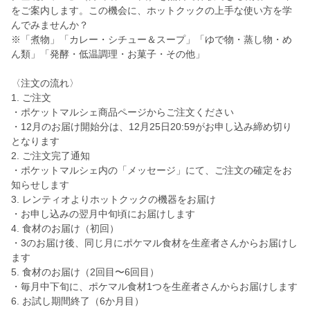
をご案内します。この機会に、ホットクックの上手な使い方を学
んでみませんか？
※「煮物」「カレー・シチュー＆スープ」「ゆで物・蒸し物・め
ん類」「発酵・低温調理・お菓子・その他」
〈注文の流れ〉
1. ご注文
・ポケットマルシェ商品ページからご注文ください
・12月のお届け開始分は、12月25日20:59がお申し込み締め切り
となります
2. ご注文完了通知
・ポケットマルシェ内の「メッセージ」にて、ご注文の確定をお
知らせします
3. レンティオよりホットクックの機器をお届け
・お申し込みの翌月中旬頃にお届けします
4. 食材のお届け（初回）
・3のお届け後、同じ月にポケマル食材を生産者さんからお届けし
ます
5. 食材のお届け（2回目〜6回目）
・毎月中下旬に、ポケマル食材1つを生産者さんからお届けします
6. お試し期間終了（6か月目）