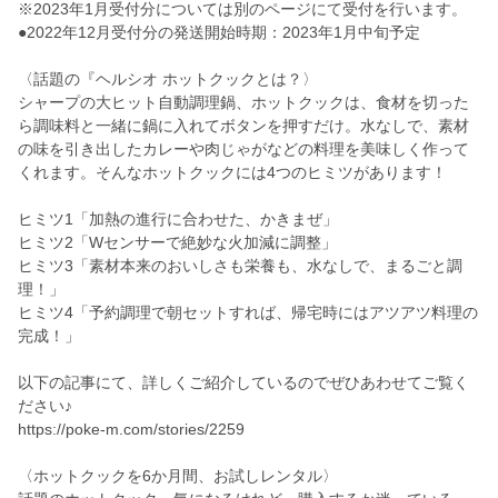
※2023年1月受付分については別のページにて受付を行います。
●2022年12月受付分の発送開始時期：2023年1月中旬予定
〈話題の『ヘルシオ ホットクックとは？〉
シャープの大ヒット自動調理鍋、ホットクックは、食材を切った
ら調味料と一緒に鍋に入れてボタンを押すだけ。水なしで、素材
の味を引き出したカレーや肉じゃがなどの料理を美味しく作って
くれます。そんなホットクックには4つのヒミツがあります！
ヒミツ1「加熱の進行に合わせた、かきまぜ」
ヒミツ2「Wセンサーで絶妙な火加減に調整」
ヒミツ3「素材本来のおいしさも栄養も、水なしで、まるごと調
理！」
ヒミツ4「予約調理で朝セットすれば、帰宅時にはアツアツ料理の
完成！」
以下の記事にて、詳しくご紹介しているのでぜひあわせてご覧く
ださい♪
https://poke-m.com/stories/2259
〈ホットクックを6か月間、お試しレンタル〉