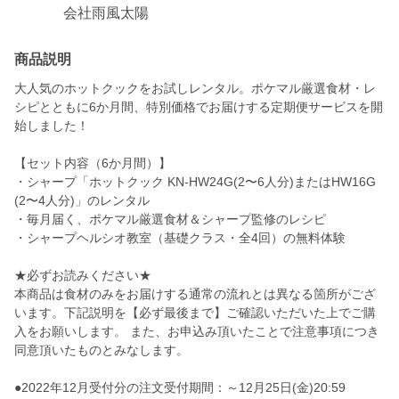
会社雨風太陽
商品説明
大人気のホットクックをお試しレンタル。ポケマル厳選食材・レ
シピとともに6か月間、特別価格でお届けする定期便サービスを開
始しました！
【セット内容（6か月間）】
・シャープ「ホットクック KN-HW24G(2〜6人分)またはHW16G
(2〜4人分)」のレンタル
・毎月届く、ポケマル厳選食材＆シャープ監修のレシピ
・シャープヘルシオ教室（基礎クラス・全4回）の無料体験
★必ずお読みください★
本商品は食材のみをお届けする通常の流れとは異なる箇所がござ
います。下記説明を【必ず最後まで】ご確認いただいた上でご購
入をお願いします。 また、お申込み頂いたことで注意事項につき
同意頂いたものとみなします。
●2022年12月受付分の注文受付期間：～12月25日(金)20:59