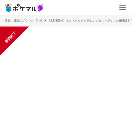
産直・通販のポケマル
肉
【12月受付】ホットクックお試しレンタル＋ポケマル厳選食材
販売終了