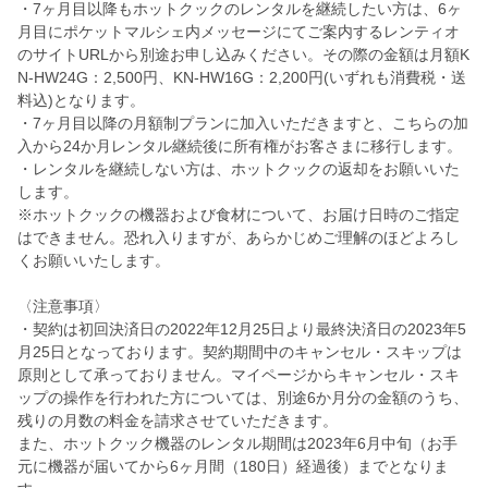
・7ヶ月目以降もホットクックのレンタルを継続したい方は、6ヶ
月目にポケットマルシェ内メッセージにてご案内するレンティオ
のサイトURLから別途お申し込みください。その際の金額は月額K
N-HW24G：2,500円、KN-HW16G：2,200円(いずれも消費税・送
料込)となります。
・7ヶ月目以降の月額制プランに加入いただきますと、こちらの加
入から24か月レンタル継続後に所有権がお客さまに移行します。
・レンタルを継続しない方は、ホットクックの返却をお願いいた
します。
※ホットクックの機器および食材について、お届け日時のご指定
はできません。恐れ入りますが、あらかじめご理解のほどよろし
くお願いいたします。
〈注意事項〉
・契約は初回決済日の2022年12月25日より最終決済日の2023年5
月25日となっております。契約期間中のキャンセル・スキップは
原則として承っておりません。マイページからキャンセル・スキ
ップの操作を行われた方については、別途6か月分の金額のうち、
残りの月数の料金を請求させていただきます。
また、ホットクック機器のレンタル期間は2023年6月中旬（お手
元に機器が届いてから6ヶ月間（180日）経過後）までとなりま