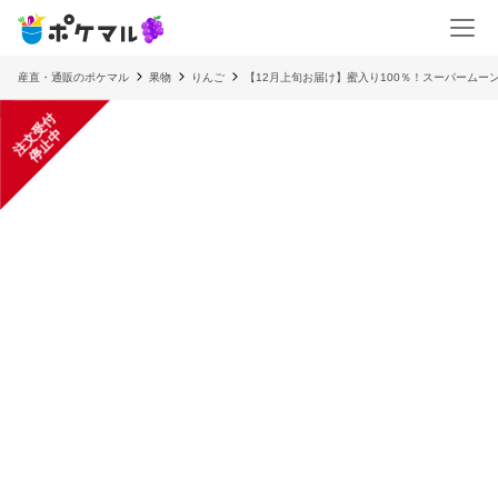
産直・通販のポケマル
果物
りんご
【12月上旬お届け】蜜入り100％！スーパームー
注
文
受
付
停
止
中