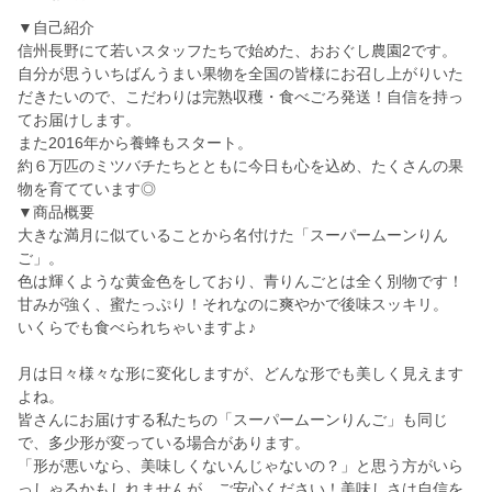
▼自己紹介
信州長野にて若いスタッフたちで始めた、おおぐし農園2です。
自分が思ういちばんうまい果物を全国の皆様にお召し上がりいた
だきたいので、こだわりは完熟収穫・食べごろ発送！自信を持っ
てお届けします。
また2016年から養蜂もスタート。
約６万匹のミツバチたちとともに今日も心を込め、たくさんの果
物を育てています◎
▼商品概要
大きな満月に似ていることから名付けた「スーパームーンりん
ご」。
色は輝くような黄金色をしており、青りんごとは全く別物です！
甘みが強く、蜜たっぷり！それなのに爽やかで後味スッキリ。
いくらでも食べられちゃいますよ♪
月は日々様々な形に変化しますが、どんな形でも美しく見えます
よね。
皆さんにお届けする私たちの「スーパームーンりんご」も同じ
で、多少形が変っている場合があります。
「形が悪いなら、美味しくないんじゃないの？」と思う方がいら
っしゃるかもしれませんが、ご安心ください！美味しさは自信を