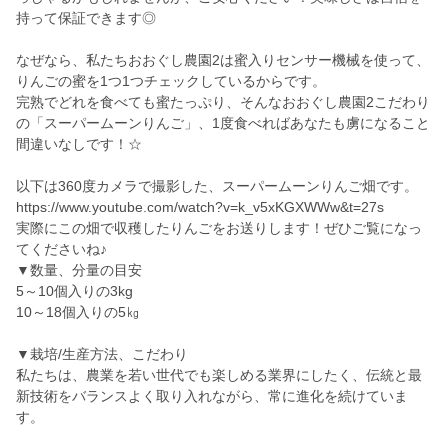
持って保証できます◎
なぜなら、私たちおおぐし農園2は蜜入りセンサー機械を使って、
りんごの蜜を1つ1つチェックしているからです。
完熟でどれを食べても蜜たっぷり、そんなおおぐし農園2こだわり
の「スーパームーンりんご」、1度食べればあなたも虜になること
間違いなしです！☆
以下は360度カメラで撮影した、スーパームーンりんご畑です。
https://www.youtube.com/watch?v=k_v5xKGXWWw&t=27s
実際にこの畑で収穫したりんごをお送りします！ぜひご覧になっ
てくださいね♪
▼数量、分量の目安
5～10個入りの3kg
10～18個入りの5㎏
▼栽培/生産方法、こだわり
私たちは、農業を若い世代でも楽しめる業界にしたく、伝統と最
新技術をバランスよく取り入れながら、常に進化を続けていま
す。