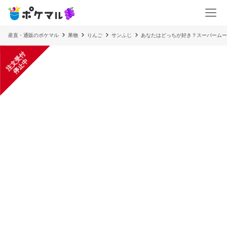
産直・通販のポケマル
果物
りんご
サンふじ
あなたはどっちが好き？スーパームー
注
文
受
付
停
止
中