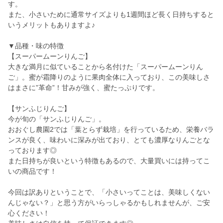
す。
また、小さいために通常サイズよりも1週間ほど長く日持ちすると
いうメリットもありますよ♪
▼品種・味の特徴
【スーパームーンりんご】
大きな満月に似ていることから名付けた「スーパームーンりん
ご」。蜜が霜降りのように果肉全体に入っており、この美味しさ
はまさに”革命”！甘みが強く、蜜たっぷりです。
【サンふじりんご】
今が旬の「サンふじりんご」。
おおぐし農園2では「葉とらず栽培」を行っているため、栄養バラ
ンスが良く、味わいに深みが出ており、とても濃厚なりんごとな
っております◎
また日持ちが良いという特徴もあるので、大量買いには持ってこ
いの商品です！
今回は訳ありということで、「小さいってことは、美味しくない
んじゃない？」と思う方がいらっしゃるかもしれませんが、ご安
心ください！