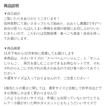
商品説明
▼自己紹介
ご覧いただきありがとうございます！
信州長野にて若いスタッフたちで始めた、おおぐし農園2です(^^♪
自分が思ういちばんうまい果物を全国の皆様にお召し上がりいた
だきたいので、こだわりは完熟収穫・食べごろ発送！自信を持っ
てお届けします。
▼商品概要
11月下旬から12月初旬に収穫してお届けします
本商品は、小さいサイズの「スーパームーンりんご」と「サンふ
じりんご」、両方を楽しむことができるお得なセットです。それ
ぞれのりんごにそれぞれの良さがあるのでぜひ食べ比べてみてく
ださい♪
※通常サイズは入っておりませんので、ご注意ください！
1個当たりの重さに関しては、通常サイズと比較して約半分ほどで
すが美味しさは全く変わりません◎
このような小さいサイズは、市場にも出回っていないのでとても
レア！小腹がすいた時やダイエットにもちょうどいいサイズで