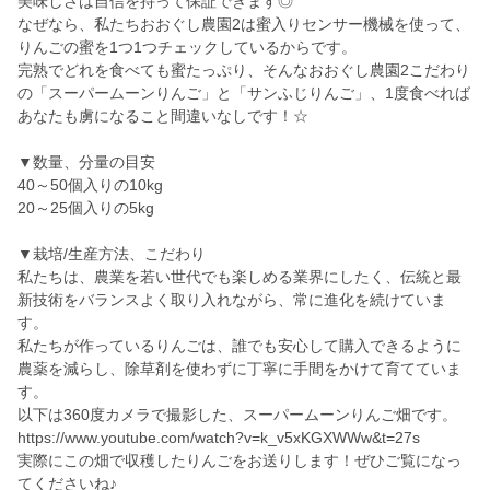
美味しさは自信を持って保証できます◎
なぜなら、私たちおおぐし農園2は蜜入りセンサー機械を使って、
りんごの蜜を1つ1つチェックしているからです。
完熟でどれを食べても蜜たっぷり、そんなおおぐし農園2こだわり
の「スーパームーンりんご」と「サンふじりんご」、1度食べれば
あなたも虜になること間違いなしです！☆
▼数量、分量の目安
40～50個入りの10kg
20～25個入りの5kg
▼栽培/生産方法、こだわり
私たちは、農業を若い世代でも楽しめる業界にしたく、伝統と最
新技術をバランスよく取り入れながら、常に進化を続けていま
す。
私たちが作っているりんごは、誰でも安心して購入できるように
農薬を減らし、除草剤を使わずに丁寧に手間をかけて育てていま
す。
以下は360度カメラで撮影した、スーパームーンりんご畑です。
https://www.youtube.com/watch?v=k_v5xKGXWWw&t=27s
実際にこの畑で収穫したりんごをお送りします！ぜひご覧になっ
てくださいね♪