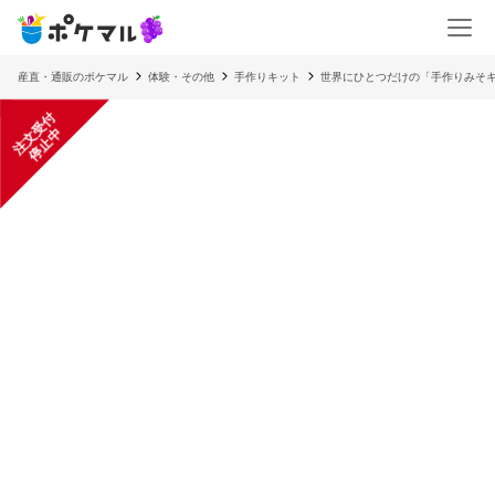
産直・通販のポケマル
体験・その他
手作りキット
世界にひとつだけの「手作りみそ
注
文
受
付
停
止
中