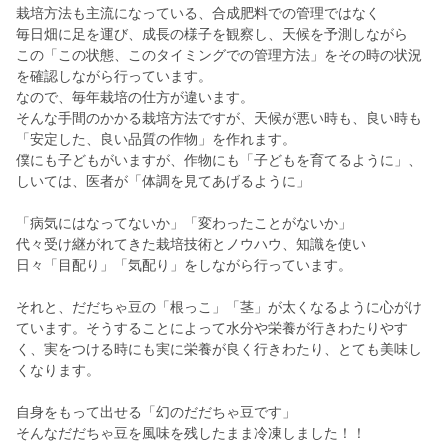
栽培方法も主流になっている、合成肥料での管理ではなく
毎日畑に足を運び、成長の様子を観察し、天候を予測しながら
この「この状態、このタイミングでの管理方法」をその時の状況
を確認しながら行っています。
なので、毎年栽培の仕方が違います。
そんな手間のかかる栽培方法ですが、天候が悪い時も、良い時も
「安定した、良い品質の作物」を作れます。
僕にも子どもがいますが、作物にも「子どもを育てるように」、
しいては、医者が「体調を見てあげるように」
「病気にはなってないか」「変わったことがないか」
代々受け継がれてきた栽培技術とノウハウ、知識を使い
日々「目配り」「気配り」をしながら行っています。
それと、だだちゃ豆の「根っこ」「茎」が太くなるように心がけ
ています。そうすることによって水分や栄養が行きわたりやす
く、実をつける時にも実に栄養が良く行きわたり、とても美味し
くなります。
自身をもって出せる「幻のだだちゃ豆です」
そんなだだちゃ豆を風味を残したまま冷凍しました！！