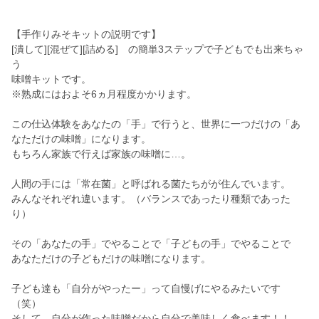
【手作りみそキットの説明です】
[潰して][混ぜて][詰める] の簡単3ステップで子どもでも出来ちゃ
う
味噌キットです。
※熟成にはおよそ6ヵ月程度かかります。
この仕込体験をあなたの「手」で行うと、世界に一つだけの「あ
なただけの味噌」になります。
もちろん家族で行えば家族の味噌に…。
人間の手には「常在菌」と呼ばれる菌たちがが住んでいます。
みんなそれぞれ違います。（バランスであったり種類であった
り）
その「あなたの手」でやることで「子どもの手」でやることで
あなただけの子どもだけの味噌になります。
子ども達も「自分がやったー」って自慢げにやるみたいです
（笑）
そして、自分が作った味噌だから自分で美味しく食べます！！