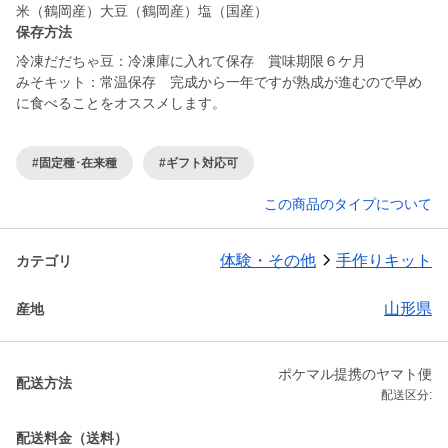
米（鶴岡産）大豆（鶴岡産）塩（国産）
保存方法
冷凍だだちゃ豆：冷凍庫に入れて保存 賞味期限６ケ月
みそキット：常温保存 完成から一年ですが熟成が進むので早め
に食べることをオススメします。
#固定種･在来種
#ギフト対応可
この商品のタイプについて
体験・その他
手作りキット
カテゴリ
山形県
産地
ポケマル提携のヤマト便
配送方法
配送区分:
配送料金（送料）