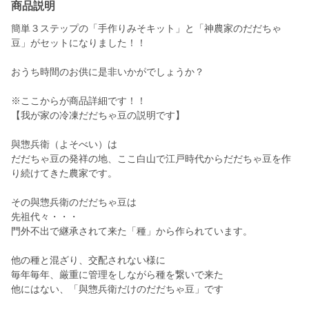
商品説明
簡単３ステップの「手作りみそキット」と「神農家のだだちゃ
豆」がセットになりました！！
おうち時間のお供に是非いかがでしょうか？
※ここからが商品詳細です！！
【我が家の冷凍だだちゃ豆の説明です】
與惣兵衛（よそべい）は
だだちゃ豆の発祥の地、ここ白山で江戸時代からだだちゃ豆を作
り続けてきた農家です。
その與惣兵衛のだだちゃ豆は
先祖代々・・・
門外不出で継承されて来た「種」から作られています。
他の種と混ざり、交配されない様に
毎年毎年、厳重に管理をしながら種を繋いで来た
他にはない、「與惣兵衛だけのだだちゃ豆」です