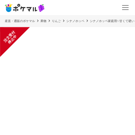
産直・通販のポケマル
果物
りんご
シナノホッペ
シナノホッペ家庭用✨甘くて硬い
注
文
受
付
停
止
中