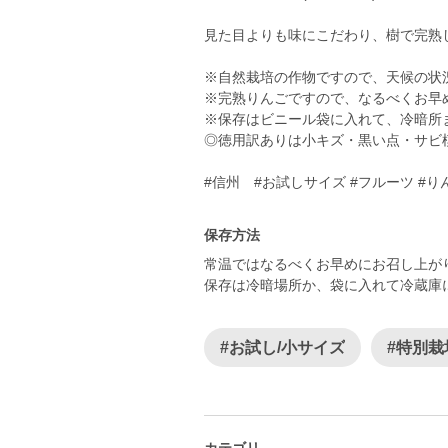
見た目よりも味にこだわり、樹で完熟
※自然栽培の作物ですので、天候の状
※完熟りんごですので、なるべくお早
※保存はビニール袋に入れて、冷暗所
◎徳用訳ありは小キズ・黒い点・サビ
#信州 #お試しサイズ #フルーツ #り
保存方法
常温ではなるべくお早めにお召し上が
保存は冷暗場所か、袋に入れて冷蔵庫
#お試し/小サイズ
#特別
カテゴリ