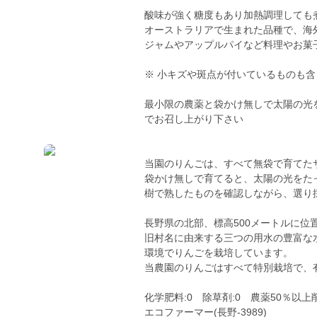
酸味が強く糖度もあり加熱調理しても
オーストラリアで生まれた品種で、海
ジャムやアップルパイなど料理やお菓
※ 小キズや斑点が付いているものも
最小限の農薬と袋かけ無しで太陽の光
でお召し上がり下さい
当園のりんごは、すべて無袋で育てた
袋かけ無しで育てると、太陽の光をた
樹で熟したものを確認しながら、選り
長野県の北部、標高500メートルに位
旧村名に由来する三つの用水の豊富な
環境でりんごを栽培しています。
当農園のりんごはすべて特別栽培で、
化学肥料:0 除草剤:0 農薬50％以上
エコファーマー(長野-3989)