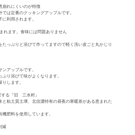
煮崩れにくいのが特徴
外では定番のクッキングアップルです。
子に利用されます。
含まれます。食味には問題ありません
をたっぷりと浴びて作ってますので軽く洗い皮ごと丸かじり
サンアップルです。
っぷり浴びて味がよくなります。
採りします。
置する『旧 三水村』
水と粘土質土壌、北信濃特有の昼夜の寒暖差がある恵まれた
有機肥料を使用しています。
削減