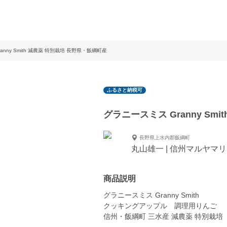
anny Smith 減農薬 特別栽培 長野県・飯綱町産
ふるさと納税可
グラニースミス Granny Sm
長野県上水内郡飯綱町
丸山雄一 | 信州マルヤマ
商品説明
グラニースミス Granny Smith
クッキングアップル 調理用りんご
信州・飯綱町 三水産 減農薬 特別栽培