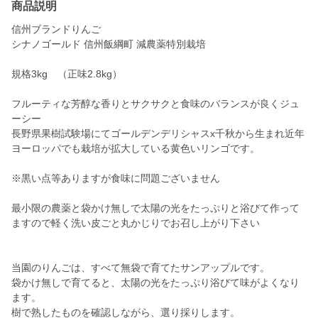
商品説明
信州ブランドりんご
シナノゴールド 信州飯綱町 減農薬特別栽培
規格3kg （正味2.8kg）
フルーティな芳醇な香りとサクサクと食味のバランスが良くジュ
ーシー
長野県果樹試験場にてゴールデンデリシャスx千秋から生まれ近年
ヨーロッパでも栽培が拡大している黄色いリンゴです。
※黒い点等ありますが食味に問題ございません
最小限の農薬と袋かけ無しで太陽の光をたっぷりと浴びて作って
ますので軽く洗い皮ごと丸かじりでお召し上がり下さい
当園のりんごは、すべて無袋で育てたサンアップルです。
袋かけ無しで育てると、太陽の光をたっぷり浴びて味がよくなり
ます。
樹で熟したものを確認しながら、選り採りします。