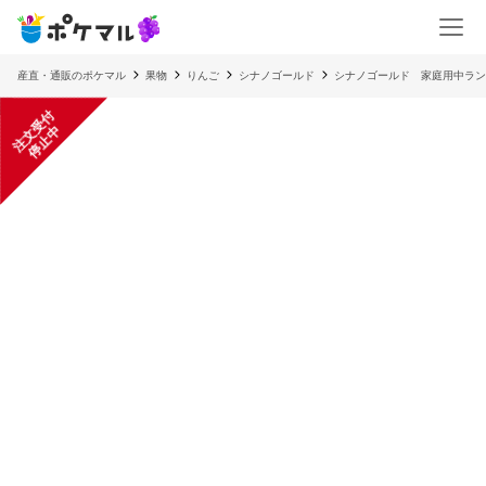
産直・通販のポケマル
果物
りんご
シナノゴールド
シナノゴールド 家庭用中ラン
注
文
受
付
停
止
中