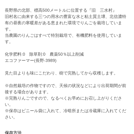
長野県の北部、標高500メートルに位置する『旧 三水村』
旧村名に由来する三つの用水の豊富な水と粘土質土壌、北信濃特
有の昼夜の寒暖差がある恵まれた環境でりんごを栽培していま
す。
当農園のりんごはすべて特別栽培で、有機肥料を使用していま
す。
化学肥料:0 除草剤:0 農薬50％以上削減
エコファーマー(長野-3989)
見た目よりも味にこだわり、樹で完熟してから収穫します。
※自然栽培の作物ですので、天候の状況などにより出荷期間が前
後する場合があります。
※完熟りんごですので、なるべくお早めにお召し上がりくださ
い。
※保存はビニール袋に入れて、冷暗所または冷蔵庫に入れてくだ
保存方法