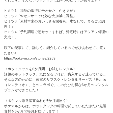
くれます。そんなホットクックには4つのヒミツがあります！
ヒミツ1「加熱の進行に合わせた、かきまぜ」
ヒミツ2「Wセンサーで絶妙な火加減に調整」
ヒミツ3「素材本来のおいしさも栄養も、水なしで、まるごと調
理！」
ヒミツ4「予約調理で朝セットすれば、帰宅時にはアツアツ料理の
完成！」
以下の記事にて、詳しくご紹介しているのでぜひあわせてご覧く
ださい♪
https://poke-m.com/stories/2259
〈ホットクックを6か月間、お試しレンタル〉
話題のホットクック。気になるけれど、購入するか迷っている…
そんな方のために、家電のサブスク・レンタルサービス「Rentio
（レンティオ）」とのコラボで、このたびお得な6か月のレンタル
プランができました！
〈ポケマル厳選産直食材が6か月間届く〉
ポケマルからは、ホットクックの料理で試していただきたい厳選
食材を6か月間毎月お届けします！