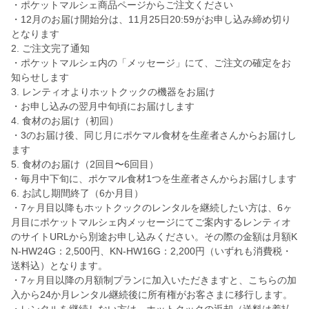
・ポケットマルシェ商品ページからご注文ください
・12月のお届け開始分は、11月25日20:59がお申し込み締め切り
となります
2. ご注文完了通知
・ポケットマルシェ内の「メッセージ」にて、ご注文の確定をお
知らせします
3. レンティオよりホットクックの機器をお届け
・お申し込みの翌月中旬頃にお届けします
4. 食材のお届け（初回）
・3のお届け後、同じ月にポケマル食材を生産者さんからお届けし
ます
5. 食材のお届け（2回目〜6回目）
・毎月中下旬に、ポケマル食材1つを生産者さんからお届けします
6. お試し期間終了（6か月目）
・7ヶ月目以降もホットクックのレンタルを継続したい方は、6ヶ
月目にポケットマルシェ内メッセージにてご案内するレンティオ
のサイトURLから別途お申し込みください。その際の金額は月額K
N-HW24G：2,500円、KN-HW16G：2,200円（いずれも消費税・
送料込）となります。
・7ヶ月目以降の月額制プランに加入いただきますと、こちらの加
入から24か月レンタル継続後に所有権がお客さまに移行します。