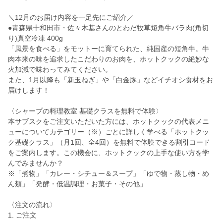
＼12月のお届け内容を一足先にご紹介／
●青森県十和田市・佐々木基さんのとわだ牧草短角牛バラ肉(角切
り)真空冷凍 400g
「風景を食べる」をモットーに育てられた、純国産の短角牛。牛
肉本来の味を追求したこだわりのお肉を、ホットクックの絶妙な
火加減で味わってみてください。
また、1月以降も「新玉ねぎ」や「白金豚」などイチオシ食材をお
届けします！
〈シャープの料理教室 基礎クラスを無料で体験〉
本サブスクをご注文いただいた方には、ホットクックの代表メニ
ューについてカテゴリー（※）ごとに詳しく学べる「ホットクッ
ク基礎クラス」（月1回、全4回）を無料で体験できる割引コード
をご案内します。この機会に、ホットクックの上手な使い方を学
んでみませんか？
※「煮物」「カレー・シチュー＆スープ」「ゆで物・蒸し物・め
ん類」「発酵・低温調理・お菓子・その他」
〈注文の流れ〉
1. ご注文