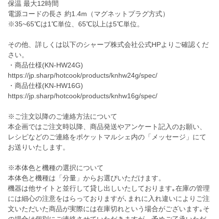
保温 最大12時間
電源コードの長さ 約1.4m（マグネットプラグ方式）
※35~65℃は1℃単位、65℃以上は5℃単位。
その他、詳しくは以下のシャープ株式会社公式HPよりご確認くだ
さい。
・商品仕様(KN-HW24G)
https://jp.sharp/hotcook/products/knhw24g/spec/
・商品仕様(KN-HW16G)
https://jp.sharp/hotcook/products/knhw16g/spec/
※ご注文以降のご連絡方法について
本企画ではご注文時以降、商品発送やアンケート記入のお願い、
レシピなどのご連絡をポケットマルシェ内の「メッセージ」にて
お送りいたします。
※本体色と機種の選択について
本体色と機種は「分量」からお選びいただけます。
機器は他サイトと並行して貸し出しいたしております｡在庫の管理
には細心の注意をはらっておりますが､まれに入れ違いによりご注
文いただいた商品が実際には在庫切れという場合がございます｡そ