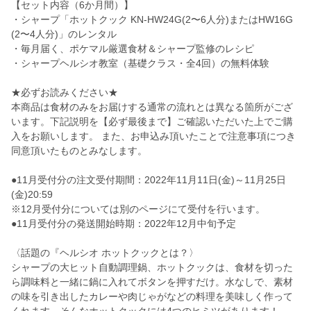
【セット内容（6か月間）】
・シャープ「ホットクック KN-HW24G(2〜6人分)またはHW16G
(2〜4人分)」のレンタル
・毎月届く、ポケマル厳選食材＆シャープ監修のレシピ
・シャープヘルシオ教室（基礎クラス・全4回）の無料体験
★必ずお読みください★
本商品は食材のみをお届けする通常の流れとは異なる箇所がござ
います。下記説明を【必ず最後まで】ご確認いただいた上でご購
入をお願いします。 また、お申込み頂いたことで注意事項につき
同意頂いたものとみなします。
●11月受付分の注文受付期間：2022年11月11日(金)～11月25日
(金)20:59
※12月受付分については別のページにて受付を行います。
●11月受付分の発送開始時期：2022年12月中旬予定
〈話題の『ヘルシオ ホットクックとは？〉
シャープの大ヒット自動調理鍋、ホットクックは、食材を切った
ら調味料と一緒に鍋に入れてボタンを押すだけ。水なしで、素材
の味を引き出したカレーや肉じゃがなどの料理を美味しく作って