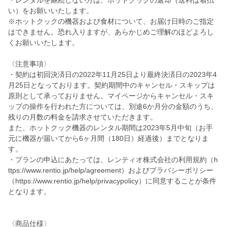
・レンタルを継続しない方は、ホットクックの返却（送料は着払
い）をお願いいたします。
※ホットクックの機器および食材について、お届け日時のご指定
はできません。恐れ入りますが、あらかじめご理解のほどよろし
くお願いいたします。
〈注意事項〉
・契約は初回決済日の2022年11月25日より最終決済日の2023年4
月25日となっております。契約期間中のキャンセル・スキップは
原則として承っておりません。マイページからキャンセル・スキ
ップの操作を行われた方については、別途6か月分の金額のうち、
残りの月数の料金を請求させていただきます。
また、ホットクック機器のレンタル期間は2023年5月中旬（お手
元に機器が届いてから6ヶ月間（180日）経過後）までとなりま
す。
・プランの申込にあたっては、レンティオ株式会社の利用規約（h
ttps://www.rentio.jp/help/agreement）およびプラバシーポリシー
（https://www.rentio.jp/help/privacypolicy）に同意することが条件
となります。
〈商品仕様〉