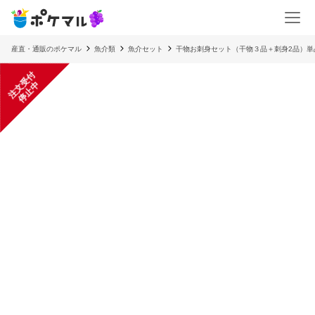
産直・通販のポケマル
魚介類
魚介セット
干物お刺身セット（干物３品＋刺身2品）単
注
文
受
付
停
止
中